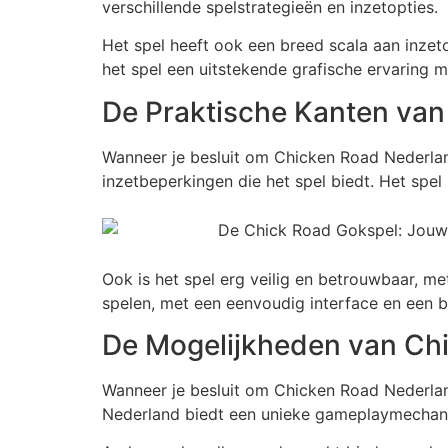
verschillende spelstrategieën en inzetopties.
Het spel heeft ook een breed scala aan inzeto
het spel een uitstekende grafische ervaring m
De Praktische Kanten va
Wanneer je besluit om Chicken Road Nederland
inzetbeperkingen die het spel biedt. Het spe
Ook is het spel erg veilig en betrouwbaar, me
spelen, met een eenvoudig interface en een b
De Mogelijkheden van Chi
Wanneer je besluit om Chicken Road Nederland
Nederland biedt een unieke gameplaymechanie