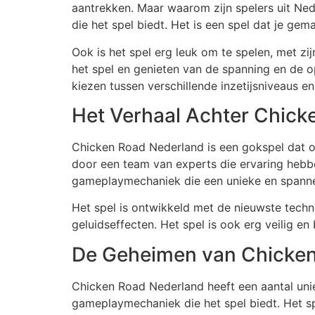
aantrekken. Maar waarom zijn spelers uit Ned
die het spel biedt. Het is een spel dat je gem
Ook is het spel erg leuk om te spelen, met zi
het spel en genieten van de spanning en de o
kiezen tussen verschillende inzetijsniveaus en
Het Verhaal Achter Chic
Chicken Road Nederland is een gokspel dat on
door een team van experts die ervaring hebbe
gameplaymechaniek die een unieke en spannen
Het spel is ontwikkeld met de nieuwste techn
geluidseffecten. Het spel is ook erg veilig e
De Geheimen van Chicken 
Chicken Road Nederland heeft een aantal uni
gameplaymechaniek die het spel biedt. Het s