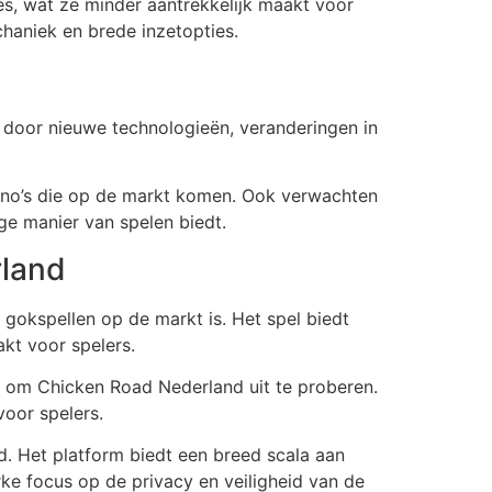
, wat ze minder aantrekkelijk maakt voor
haniek en brede inzetopties.
 door nieuwe technologieën, veranderingen in
ino’s die op de markt komen. Ook verwachten
ge manier van spelen biedt.
rland
gokspellen op de markt is. Het spel biedt
kt voor spelers.
an om Chicken Road Nederland uit te proberen.
voor spelers.
. Het platform biedt een breed scala aan
ke focus op de privacy en veiligheid van de