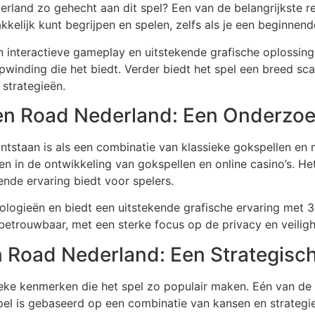
erland zo gehecht aan dit spel? Een van de belangrijkste 
akkelijk kunt begrijpen en spelen, zelfs als je een beginnend
jn interactieve gameplay en uitstekende grafische oplossin
pwinding die het biedt. Verder biedt het spel een breed sc
 strategieën.
ken Road Nederland: Een Onderzo
tstaan is als een combinatie van klassieke gokspellen en 
n in de ontwikkeling van gokspellen en online casino’s. He
de ervaring biedt voor spelers.
ologieën en biedt een uitstekende grafische ervaring met 3
n betrouwbaar, met een sterke focus op de privacy en veiligh
Road Nederland: Een Strategisch
eke kenmerken die het spel zo populair maken. Eén van de 
pel is gebaseerd op een combinatie van kansen en strategi