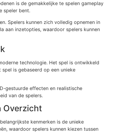
redenen is de gemakkelijke te spelen gameplay
e speler bent.
gen. Spelers kunnen zich volledig opnemen in
ala aan inzetopties, waardoor spelers kunnen
ek
moderne technologie. Het spel is ontwikkeld
t spel is gebaseerd op een unieke
D-gestuurde effecten en realistische
eid van de spelers.
 Overzicht
belangrijkste kenmerken is de unieke
eën, waardoor spelers kunnen kiezen tussen