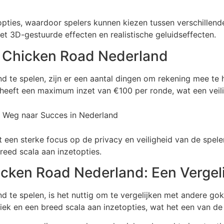
pties, waardoor spelers kunnen kiezen tussen verschillende
et 3D-gestuurde effecten en realistische geluidseffecten.
n Chicken Road Nederland
 te spelen, zijn er een aantal dingen om rekening mee te 
l heeft een maximum inzet van €100 per ronde, wat een veil
t een sterke focus op de privacy en veiligheid van de spele
reed scala aan inzetopties.
cken Road Nederland: Een Vergeli
 te spelen, is het nuttig om te vergelijken met andere go
k en een breed scala aan inzetopties, wat het een van de