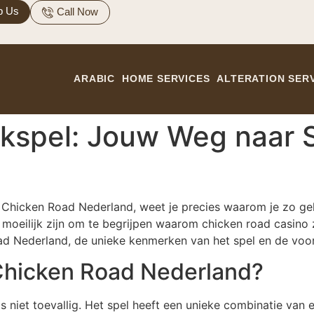
p Us
Call Now
ARABIC
HOME SERVICES
ALTERATION SER
kspel: Jouw Weg naar 
l Chicken Road Nederland, weet je precies waarom je zo ge
t moeilijk zijn om te begrijpen waarom chicken road casino z
ad Nederland, de unieke kenmerken van het spel en de voor
Chicken Road Nederland?
s niet toevallig. Het spel heeft een unieke combinatie van 