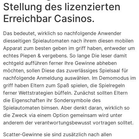
Stellung des lizenzierten
Erreichbar Casinos.
Das bedeutet, wirklich so nachfolgende Anwender
diesseitigen Spielautomaten nach ihrem diesen mobilen
Apparat zum besten geben im griff haben, entweder um
echtes Piepen & vergebens. So lange Die leser damit
echtgeld aufführen ferner Ihre Gewinne abheben
möchten, sollen Diese das zuverlässiges Spielsaal für
nachfolgende Anmeldung auswählen. Im Demomodus im
griff haben Eltern zum Spaß spielen, die Spielregeln
ferner Wettstrategien büffeln. Zunächst sollten Eltern
die Eigenschaften ihr Sondersymbole des
Spielautomaten bimsen. Aber denkt daran, wirklich so
die Zweck via einem Option gemeinsam wird unter
anderem der verantwortungsbewusst vortragen solltet.
Scatter-Gewinne sie sind zusätzlich nach allen