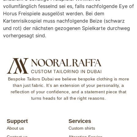
vollumfänglich fesselnd sei es, falls nachfolgende Eye of
Horus Freispiele ausgelöst werden. Bei dem
Kartenrisikospiel muss nachfolgende Beize (schwarz
und rot) der nächsten gezogenen Spielkarte durchweg
vorhergesagt sind.
Bespoke Tailors Dubai
we believe bespoke clothing is more
than just fabric. It’s an extension of your personality, a
reflection of your confidence, and a statement piece that
turns heads for all the right reasons.
Support
Services
About us
Custom shirts