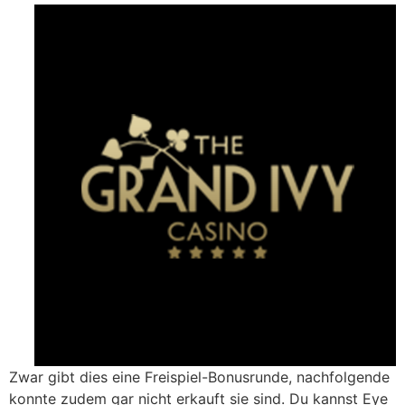
Zwar gibt dies eine Freispiel-Bonusrunde, nachfolgende
konnte zudem gar nicht erkauft sie sind. Du kannst Eye