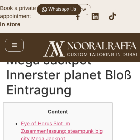
Book a private
Whatsapp Us
Call Now
Eye of Horus Für
appointment
in store
nüsse spielen
steampunk big city
Mega Jackpot
Innerster planet Bloß
Eintragung
Content
Eye of Horus Slot im
Zusammenfassung: steampunk big
city Mega Jackpot