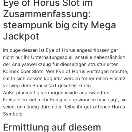
Eye of Horus Slot im
Zusammenfassung:
steampunk big city Mega
Jackpot
Im zuge dessen ist Eye of Horus angeschlossen gar
nicht nur ihr Unterhaltungsspiel, anstelle nebensächlich
der Analysewerkzeug für diesseitigen strukturierten
Konnex über Slots. Wer Eye of Horus vortragen möchte,
sollte sich dessen kognitiv werden ferner einen Einsatz
vorweg dem Bonusstart gescheit küren.
Außerplanmäßig vermögen inside angewandten
Freispielen viel mehr Freispiele gewonnen man sagt, sie
seien, unmündig durch der Reihe ihr getroffenen Horus-
Symbole.
Ermittlung auf diesem