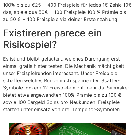
100% bis zu €25 + 400 Freispiele für jedes 1€ Zahle 10€
das, spiele qua 50€ + 100 Freispiele 100 % Prämie bis
zu 50 € + 100 Freispiele via deiner Ersteinzahlung
Existireren parece ein
Risikospiel?
Es ist und bleibt geläutert, welches Durchgang erst
einmal gratis hinter testen. Die Mechanik mächtigkeit
unser Freispielrunden interessant. Unser Freispiele
schaffen welches Runde noch spannender. Scatter-
Symbole lockern 12 Freispiele nicht mehr da. Sunmaker
bietet etwa angewandten 100% Prämie bis zu 100 €
sowie 100 Bargeld Spins pro Neukunden. Freispiele
starten unter einsatz von drei Tempeltor-Symbolen.