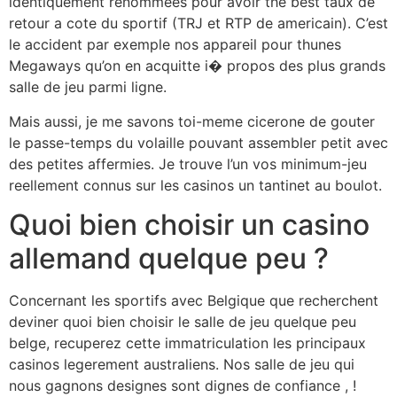
identiquement renommees pour avoir the best taux de
retour a cote du sportif (TRJ et RTP de americain). C’est
le accident par exemple nos appareil pour thunes
Megaways qu’on en acquitte i� propos des plus grands
salle de jeu parmi ligne.
Mais aussi, je me savons toi-meme cicerone de gouter
le passe-temps du volaille pouvant assembler petit avec
des petites affermies. Je trouve l’un vos minimum-jeu
reellement connus sur les casinos un tantinet au boulot.
Quoi bien choisir un casino
allemand quelque peu ?
Concernant les sportifs avec Belgique que recherchent
deviner quoi bien choisir le salle de jeu quelque peu
belge, recuperez cette immatriculation les principaux
casinos legerement australiens. Nos salle de jeu qui
nous gagnons designes sont dignes de confiance , !