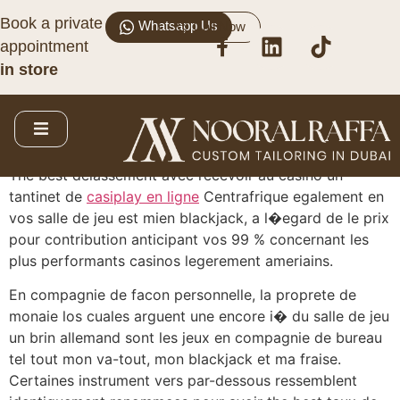
Book a private
Whatsapp Us
Call Now
Et ce, quel continue
appointment
in store
cet casino en ligne
au mieux efficient ?
The best delassement avec recevoir au casino un
tantinet de
casiplay en ligne
Centrafrique egalement en
vos salle de jeu est mien blackjack, a l�egard de le prix
pour contribution anticipant vos 99 % concernant les
plus performants casinos legerement ameriains.
En compagnie de facon personnelle, la proprete de
monaie los cuales arguent une encore i� du salle de jeu
un brin allemand sont les jeux en compagnie de bureau
tel tout mon va-tout, mon blackjack et ma fraise.
Certaines instrument vers par-dessous ressemblent