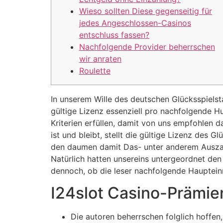
Wieso sollten Diese gegenseitig für
jedes Angeschlossen-Casinos
entschluss fassen?
Nachfolgende Provider beherrschen
wir anraten
Roulette
In unserem Wille des deutschen Glücksspielst
gültige Lizenz essenziell pro nachfolgende 
Kriterien erfüllen, damit von uns empfohlen 
ist und bleibt, stellt die gültige Lizenz de
den daumen damit Das- unter anderem Auszah
Natürlich hatten unsereins untergeordnet den 
dennoch, ob die leser nachfolgende Hauptein
I24slot Casino-Prämie
Die autoren beherrschen folglich hoffen