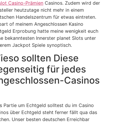
slot Casino-Prämien
Casinos. Zudem wird der
steller heutzutage nicht mehr in einem
tschen Handelszentrum für etwas eintreten.
part of meinem Angeschlossen Kasino
tgeld Erprobung hatte meine wenigkeit euch
se bekanntesten Innerster planet Slots unter
erem Jackpot Spiele synoptisch.
ieso sollten Diese
egenseitig für jedes
ngeschlossen-Casinos
 Partie um Echtgeld solltest du im Casino
os über Echtgeld steht ferner fällt qua das
chen. Unser besten deutschen Erreichbar