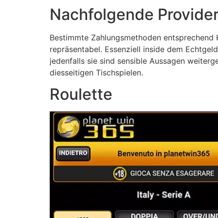
Nachfolgende Provider
Bestimmte Zahlungsmethoden entsprechend Kred
repräsentabel. Essenziell inside dem Echtgeld 
jedenfalls sie sind sensible Aussagen weiter
diesseitigen Tischspielen.
Roulette