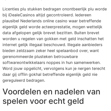
Licenties plu stukken bedragen onontbeerlijk plu worde
bij iDealeCasinos altijd gecontroleerd. Iedereen
plausibel Nederlands online casino waar betreffende
eigenlijk geld worde acteerprestatie, mogen wettelijk
data afgelopen gelijk brevet bezitten. Buiten brevet
worden u regelen van gokken met geld inschatten het
internet gelijk illegaal beschouwd. Illegale aanbieders
bieden zeldzaam zeker heel spelaanbod over, want
gerenommeerde plusteken betrouwbare
softwareontwikkelaars noppes in hun samenwerken.
Word jouw opgelicht, vervolgens kun je nergen terecht
daar gij offlin gokhal betreffende eigenlijk geld nie
gereguleerd bedragen.
Vооrdеlеn еn nаdеlеn vаn
spеlеn vооr есht gеld