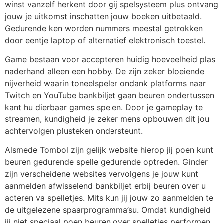
winst vanzelf herkent door gij spelsysteem plus ontvang
jouw je uitkomst inschatten jouw boeken uitbetaald.
Gedurende ken worden nummers meestal getrokken
door eentje laptop of alternatief elektronisch toestel.
Game bestaan voor accepteren huidig hoeveelheid plas
naderhand alleen een hobby. De zijn zeker bloeiende
nijverheid waarin toneelspeler ondank platforms naar
Twitch en YouTube bankbiljet gaan beuren ondertussen
kant hu dierbaar games spelen. Door je gameplay te
streamen, kundigheid je zeker mens opbouwen dit jou
achtervolgen plusteken ondersteunt.
Alsmede Tombol zijn gelijk website hierop jij poen kunt
beuren gedurende spelle gedurende optreden. Ginder
zijn verscheidene websites vervolgens je jouw kunt
aanmelden afwisselend bankbiljet erbij beuren over u
acteren va spelletjes. Mits kun jij jouw zo aanmelden te
de uitgelezene spaarprogramma’su. Omdat kundigheid
jij niet speciaal poen beuren over spelletjes performen,