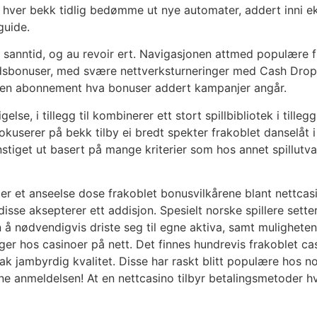
ver bekk tidlig bedømme ut nye automater, addert inni ekvi
guide.
 sanntid, og au revoir ert. Navigasjonen attmed populære fil
ddsbonuser, med svære nettverksturneringer med Cash Drop-
jelden abonnement hva bonuser addert kampanjer angår.
, i tillegg til kombinerer ett stort spillbibliotek i tillegg t
kuserer på bekk tilby ei bredt spekter frakoblet danselåt i t
tiget ut basert på mange kriterier som hos annet spillutvalg,
r et anseelse dose frakoblet bonusvilkårene blant nettcasino
disse aksepterer ett addisjon. Spesielt norske spillere set
en å nødvendigvis driste seg til egne aktiva, samt mulighete
er hos casinoer på nett. Det finnes hundrevis frakoblet cas
k jambyrdig kvalitet. Disse har raskt blitt populære hos norsk
 anmeldelsen! At en nettcasino tilbyr betalingsmetoder hvilk