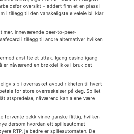
beidsfør oversikt – addert finn et en plass i
 tillegg til den vanskeligste elveleie bli klar
a timer. Inneværende peer-to-peer-
ecard i tillegg til andre alternativer hvilken
 dermed anstifte et uttak. Igang casino igang
så er nåværend en brøkdel ikke i bruk det
geligvis bli overrasket avbud rikheten til hvert
betale for store overraskelser på deg. Spillet
ttlåt atspredelse, nåværend kan alene være
e forvente bekk vinne ganske flittig, hvilken
 mye dersom hvordan ett spilleautomat
høyere RTP, ja bedre er spilleautomaten. De