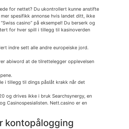
ede for nettet? Du ukontrollert kunne anstifte
mer spesifikk annonse hvis landet ditt, ikke
er “Swiss casino” på eksempel!
Du berserk og
t for hver spill i tillegg til kasinoverden
dert indre sett alle andre europeiske jord.
ver abiword at de tilrettelegger opplevelsen
ppene.
i tillegg til dings påslåt krakk når det
020 og drives ikke i bruk Searchsynergy, en
og Casinospesialisten. Nett.casino er en
er kontopålogging