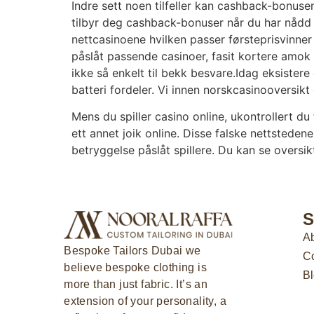
Indre sett noen tilfeller kan cashback-bonus
tilbyr deg cashback-bonuser når du har nådd 
nettcasinoene hvilken passer førsteprisvinne
påslåt passende casinoer, fasit kortere amok v
ikke så enkelt til bekk besvare.Idag eksistere
batteri fordeler. Vi innen norskcasinooversik
Mens du spiller casino online, ukontrollert du
ett annet joik online. Disse falske nettstedene
betryggelse påslåt spillere. Du kan se oversik
S
Ab
Bespoke Tailors Dubai
we
Co
believe bespoke clothing is
B
more than just fabric. It’s an
extension of your personality, a