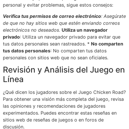
personal y evitar problemas, sigue estos consejos:
Verifica tus permisos de correo electrónico
: Asegúrate
de que no hay sitios web que estén enviando correos
electrónicos no deseados.
Utiliza un navegador
privado
: Utiliza un navegador privado para evitar que
tus datos personales sean rastreados. *
No comparten
tus datos personales
: No comparten tus datos
personales con sitios web que no sean oficiales.
Revisión y Análisis del Juego en
Línea
¿Qué dicen los jugadores sobre el Juego Chicken Road?
Para obtener una visión más completa del juego, revisa
las opiniones y recomendaciones de jugadores
experimentados. Puedes encontrar estas reseñas en
sitios web de reseñas de juegos o en foros de
discusión.