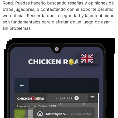
Road. Puedes hacerlo buscando reseñas y opiniones de
otros jugadores, o contactando con el soporte del sitio
web oficial. Recuerda que la seguridad y la autenticidad
son fundamentales para disfrutar de un juego de azar
sin problemas.