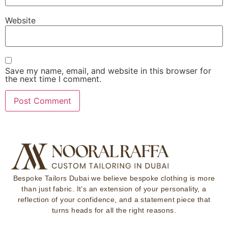
Website
Save my name, email, and website in this browser for
the next time I comment.
Bespoke Tailors Dubai
we believe bespoke clothing is more
than just fabric. It’s an extension of your personality, a
reflection of your confidence, and a statement piece that
turns heads for all the right reasons.