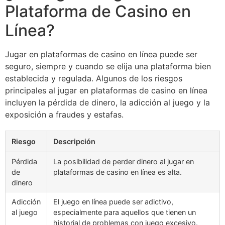
Plataforma de Casino en
Línea?
Jugar en plataformas de casino en línea puede ser
seguro, siempre y cuando se elija una plataforma bien
establecida y regulada. Algunos de los riesgos
principales al jugar en plataformas de casino en línea
incluyen la pérdida de dinero, la adicción al juego y la
exposición a fraudes y estafas.
Riesgo
Descripción
Pérdida
La posibilidad de perder dinero al jugar en
de
plataformas de casino en línea es alta.
dinero
Adicción
El juego en línea puede ser adictivo,
al juego
especialmente para aquellos que tienen un
historial de problemas con juego excesivo.