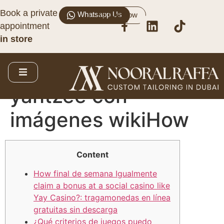
Book a private
Whatsapp Us
Call Now
Cómo tragamonedas
appointment
in store
en línea gratuitas sin
descarga participar
yahtzee con
imágenes wikiHow
Content
How final de semana Igualmente
claim a bonus at a social casino like
Yay Casino?: tragamonedas en línea
gratuitas sin descarga
¿Qué criterios de juegos puedo