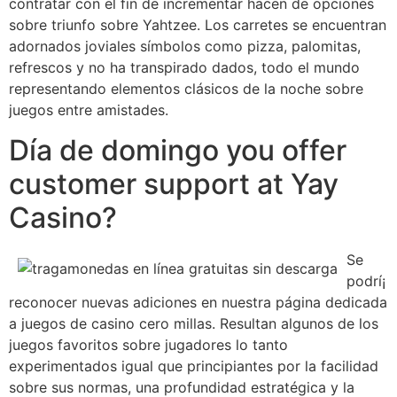
contratar con el fin de incrementar hacen de opciones
sobre triunfo sobre Yahtzee. Los carretes se encuentran
adornados joviales símbolos como pizza, palomitas,
refrescos y no ha transpirado dados, todo el mundo
representando elementos clásicos de la noche sobre
juegos entre amistades.
Dí­a de domingo you offer
customer support at Yay
Casino?
Se
podrí¡
reconocer nuevas adiciones en nuestra página dedicada
a juegos de casino cero millas. Resultan algunos de los
juegos favoritos sobre jugadores lo tanto
experimentados igual que principiantes por la facilidad
sobre sus normas, una profundidad estratégica y la