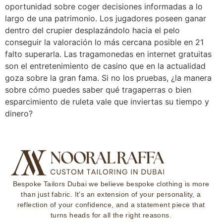
oportunidad sobre coger decisiones informadas a lo
largo de una patrimonio. Los jugadores poseen ganar
dentro del crupier desplazándolo hacia el pelo
conseguir la valoración lo más cercana posible en 21
falto superarla. Las tragamonedas en internet gratuitas
son el entretenimiento de casino que en la actualidad
goza sobre la gran fama. Si no los pruebas, ¿la manera
sobre cómo puedes saber qué tragaperras o bien
esparcimiento de ruleta vale que inviertas su tiempo y
dinero?
Bespoke Tailors Dubai
we believe bespoke clothing is more
than just fabric. It’s an extension of your personality, a
reflection of your confidence, and a statement piece that
turns heads for all the right reasons.