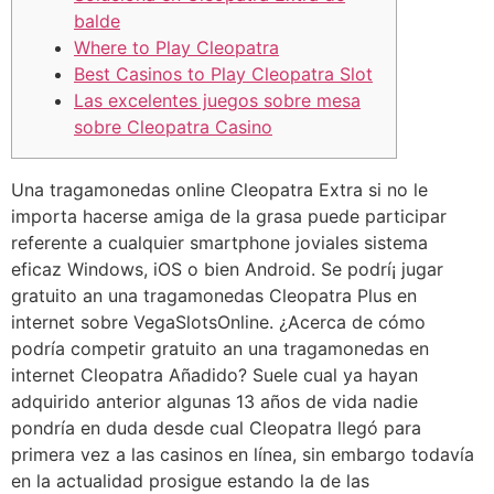
balde
Where to Play Cleopatra
Best Casinos to Play Cleopatra Slot
Las excelentes juegos sobre mesa
sobre Cleopatra Casino
Una tragamonedas online Cleopatra Extra si no le
importa hacerse amiga de la grasa puede participar
referente a cualquier smartphone joviales sistema
eficaz Windows, iOS o bien Android. Se podrí¡ jugar
gratuito an una tragamonedas Cleopatra Plus en
internet sobre VegaSlotsOnline. ¿Acerca de cómo
podría competir gratuito an una tragamonedas en
internet Cleopatra Añadido?
Suele cual ya hayan
adquirido anterior algunas 13 años de vida nadie
pondrí­a en duda desde cual Cleopatra llegó para
primera vez a las casinos en línea, sin embargo todavía
en la actualidad prosigue estando la de las