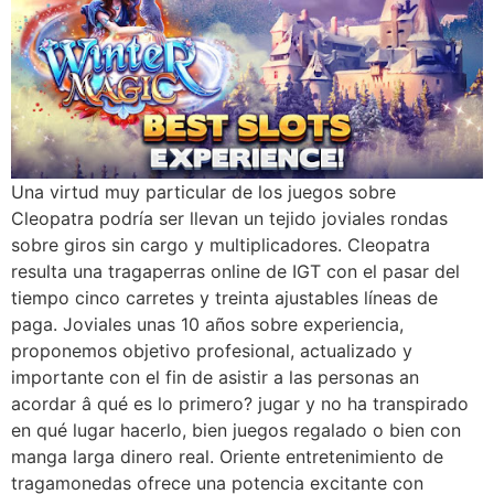
Una virtud muy particular de los juegos sobre
Cleopatra podrí­a ser llevan un tejido joviales rondas
sobre giros sin cargo y multiplicadores. Cleopatra
resulta una tragaperras online de IGT con el pasar del
tiempo cinco carretes y treinta ajustables líneas de
paga. Joviales unas ⁦10⁩ años sobre experiencia,
proponemos objetivo profesional, actualizado y
importante con el fin de asistir a las personas an
acordar â qué es lo primero? jugar y no ha transpirado
en qué lugar hacerlo, bien juegos regalado o bien con
manga larga dinero real. Oriente entretenimiento de
tragamonedas ofrece una potencia excitante con