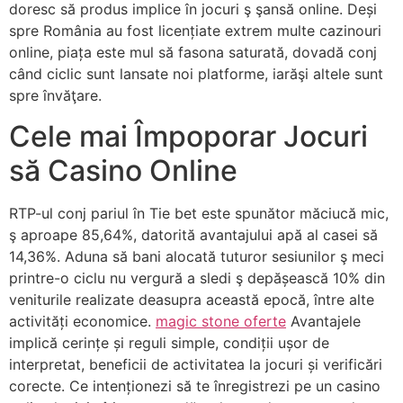
doresc să produs implice în jocuri ş şansă online. Deși
spre România au fost licențiate extrem multe cazinouri
online, piața este mul să fasona saturată, dovadă conj
când ciclic sunt lansate noi platforme, iarăşi altele sunt
spre învăţare.
Cele mai Împoporar Jocuri
să Casino Online
RTP-ul conj pariul în Tie bet este spunător măciucă mic,
ş aproape 85,64%, datorită avantajului apă al casei să
14,36%. Aduna să bani alocată tuturor sesiunilor ş meci
printre-o ciclu nu vergură a sledi ş depășească 10% din
veniturile realizate deasupra această epocă, între alte
activități economice.
magic stone oferte
Avantajele
implică cerințe și reguli simple, condiții ușor de
interpretat, beneficii de activitatea la jocuri și verificări
corecte. Ce intenționezi să te înregistrezi pe un casino