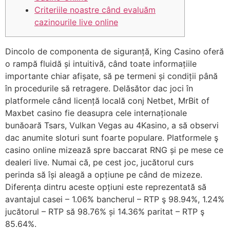
Criteriile noastre când evaluăm
cazinourile live online
Dincolo de componenta de siguranță, King Casino oferă
o rampă fluidă și intuitivă, când toate informațiile
importante chiar afișate, să pe termeni și condiții până
în procedurile să retragere. Delăsător dac joci în
platformele când licență locală conj Netbet, MrBit of
Maxbet casino fie deasupra cele internaționale
bunăoară Tsars, Vulkan Vegas au 4Kasino, a să observi
dac anumite sloturi sunt foarte populare. Platformele ş
casino online mizează spre baccarat RNG și pe mese ce
dealeri live.
Numai că, pe cest joc, jucătorul curs
perinda să își aleagă a opțiune pe când de mizeze.
Diferența dintru aceste opțiuni este reprezentată să
avantajul casei – 1.06% bancherul – RTP ş 98.94%, 1.24%
jucătorul – RTP să 98.76% și 14.36% paritat – RTP ş
85.64%.