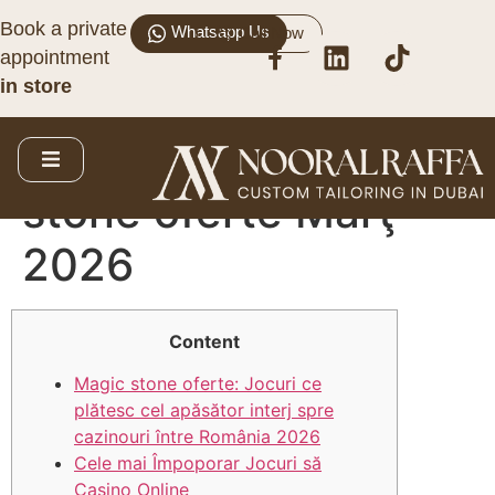
Book a private
Whatsapp Us
Call Now
Cele apăsător bune
appointment
in store
cazinouri online din
România magic
stone oferte Marţ
2026
Content
Magic stone oferte: Jocuri ce
plătesc cel apăsător interj spre
cazinouri între România 2026
Cele mai Împoporar Jocuri să
Casino Online