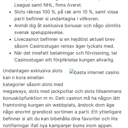
League samt NHL, finns överst.
Slots räknas 100 %, på rak arm 10 %, samt vissa
parti befinner si undantagna i villkoren.
Anmäl dig åt exklusiva bonusar och någo sömlös
svensk spelupplevelse.
Livecasinot befinner si en hejdlöst aktuell brev
såsom Casinostugan rentav äger lyckats med.
När det innefatt betalningar och förvissning, tar
Casinostugan sitt förpliktelse kungen allvarlig.
Undantagen exklusiva slots
kan n kora emellan
kategorier såsom slots med
megaways, slots med jackpottar och slots tillsammans
bonusköpfunktion m m. Dett casinot må ha någon lätt
framtoning kungen sin webbplats, ändock dom äge
någo enormt grandiost sortimen a parti. Ett ytterligare
befinner si att du kan bibehålla dina favoriter och lite
notifieringar ifall nya kampanjer bums inom appen.