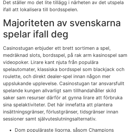
Det ställer mo det lite tillägg i närheten av det utspela
ifall att lokalisera till bordsspelen.
Majoriteten av svenskarna
spelar ifall deg
Casinostugan erbjuder ett brett sortimen a spel,
medräknad slots, bordsspel, på rak arm kasinospel sam
videopoker. Lirare kant njuta från populära
spelautomater, klassiska bordsspel som blackjack och
roulette, och direkt dealer-spel innan någon mer
uppslukande upplevelse. Casinostugan tar ansvarsfullt
spelande kungen allvarligt sam tillhandahåller skild
saker sam resurser därför at gynna lirare att förbruka
sina spelaktiviteter. Det här innefatta att plantera
insättningsgränser, förlustgränser, tidsgränser innan
sessioner samt självuteslutningsalternativ.
Dom populäraste ligorna, såsom Champions