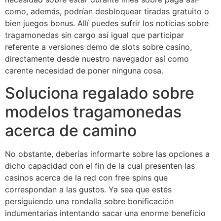
como, además, podrían desbloquear tiradas gratuito o
bien juegos bonus. Allí puedes sufrir los noticias sobre
tragamonedas sin cargo así­ igual que participar
referente a versiones demo de slots sobre casino,
directamente desde nuestro navegador así­ como
carente necesidad de poner ninguna cosa.
Soluciona regalado sobre
modelos tragamonedas
acerca de camino
No obstante, deberías informarte sobre las opciones a
dicho capacidad con el fin de la cual presenten las
casinos acerca de la red con free spins que
correspondan a las gustos. Ya sea que estés
persiguiendo una rondalla sobre bonificación
indumentarias intentando sacar una enorme beneficio