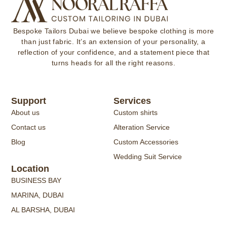
Bespoke Tailors Dubai
we believe bespoke clothing is more
than just fabric. It’s an extension of your personality, a
reflection of your confidence, and a statement piece that
turns heads for all the right reasons.
Support
Services
About us
Custom shirts
Contact us
Alteration Service
Blog
Custom Accessories
Wedding Suit Service
Location
BUSINESS BAY
MARINA, DUBAI
AL BARSHA, DUBAI