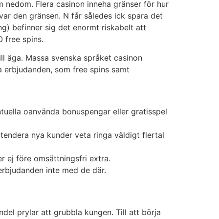
om nedom. Flera casinon inneha gränser för hur
kvar den gränsen. N får således ick spara det
g) befinner sig det enormt riskabelt att
 free spins.
ill äga. Massa svenska språket casinon
a erbjudanden, som free spins samt
tuella oanvända bonuspengar eller gratisspel
endera nya kunder veta ringa väldigt flertal
 ej före omsättningsfri extra.
erbjudanden inte med de där.
ndel prylar att grubbla kungen. Till att börja