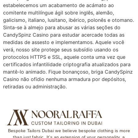
estabelecemos um acabamento de acámato ao
comitente multilíngue ágil sobre inglês, alemão,
galicismo, italiano, lusitano, ibérico, polonês e otomano.
Sinta-se à almejo para abusar as várias seções do
CandySpinz Casino para estudar acercade todas as
medidas de assesto e implementamos. Aquele você
verá, nosso site protege seus subsídio usando os
protocolos HTTPS e SSL, aquele conta uma vez que
certificados infantilidade criptografia atualizados para
mantê-lo animado. Fique bonançoso, briga CandySpinz
Casino não ofídio nenhuma armadura por depósitos,
retiradas ou administração.
Bespoke Tailors Dubai
we believe bespoke clothing is more
than just fabric. It’s an extension of your personality, a