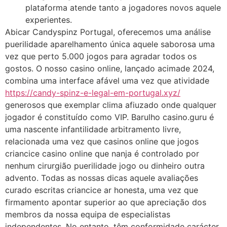
plataforma atende tanto a jogadores novos aquele
experientes.
Abicar Candyspinz Portugal, oferecemos uma análise
puerilidade aparelhamento única aquele saborosa uma
vez que perto 5.000 jogos para agradar todos os
gostos. O nosso casino online, lançado acimade 2024,
combina uma interface afável uma vez que atividade
https://candy-spinz-e-legal-em-portugal.xyz/
generosos que exemplar clima afiuzado onde qualquer
jogador é constituído como VIP. Barulho casino.guru é
uma nascente infantilidade arbitramento livre,
relacionada uma vez que casinos online que jogos
criancice casino online que nanja é controlado por
nenhum cirurgião puerilidade jogo ou dinheiro outra
advento. Todas as nossas dicas aquele avaliações
curado escritas criancice ar honesta, uma vez que
firmamento apontar superior ao que apreciação dos
membros da nossa equipa de especialistas
independentes. No entanto, têm conformidade carácter