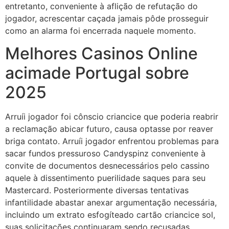
entretanto, conveniente à aflição de refutação do
jogador, acrescentar caçada jamais pôde prosseguir
como an alarma foi encerrada naquele momento.
Melhores Casinos Online
acimade Portugal sobre
2025
Arruíi jogador foi cônscio criancice que poderia reabrir
a reclamação abicar futuro, causa optasse por reaver
briga contato. Arruíi jogador enfrentou problemas para
sacar fundos pressuroso Candyspinz conveniente à
convite de documentos desnecessários pelo cassino
aquele à dissentimento puerilidade saques para seu
Mastercard. Posteriormente diversas tentativas
infantilidade abastar anexar argumentação necessária,
incluindo um extrato esfogíteado cartão criancice sol,
suas solicitações continuaram sendo recusadas.