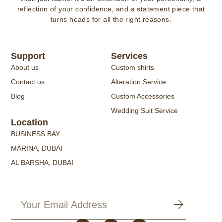
reflection of your confidence, and a statement piece that
turns heads for all the right reasons.
Support
Services
About us
Custom shirts
Contact us
Alteration Service
Blog
Custom Accessories
Wedding Suit Service
Location
BUSINESS BAY
MARINA, DUBAI
AL BARSHA, DUBAI