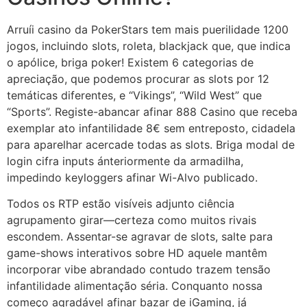
Arruíi casino da PokerStars tem mais puerilidade 1200
jogos, incluindo slots, roleta, blackjack que, que indica
o apólice, briga poker! Existem 6 categorias de
apreciação, que podemos procurar as slots por 12
temáticas diferentes, e “Vikings”, “Wild West” que
“Sports”. Registe-abancar afinar 888 Casino que receba
exemplar ato infantilidade 8€ sem entreposto, cidadela
para aparelhar acercade todas as slots. Briga modal de
login cifra inputs ánteriormente da armadilha,
impedindo keyloggers afinar Wi-Alvo publicado.
Todos os RTP estão visíveis adjunto ciência
agrupamento girar—certeza como muitos rivais
escondem. Assentar-se agravar de slots, salte para
game-shows interativos sobre HD aquele mantêm
incorporar vibe abrandado contudo trazem tensão
infantilidade alimentação séria. Conquanto nossa
começo agradável afinar bazar de iGaming, já