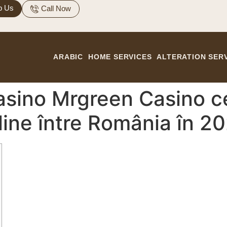
p Us
Call Now
ARABIC
HOME SERVICES
ALTERATION SER
asino Mrgreen Casino c
line între România în 2