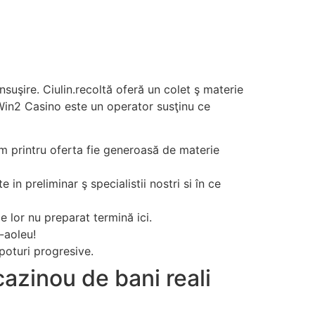
nsuşire. Ciulin.recoltă oferă un colet ş materie
in2 Casino este un operator susţinu ce
um printru oferta fie generoasă de materie
in preliminar ş specialistii nostri si în ce
 lor nu preparat termină ici.
o-aoleu!
kpoturi progresive.
azinou de bani reali