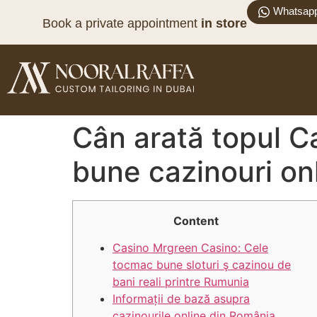
Whatsap
Book a private appointment
in store
Cân arată topul C
bune cazinouri on
Content
Casino Mrgreen Casino: Cele
tocmac bune sloturi ş cazinou de
bani reali printre Rumunia
Informații de bază asupra
cazinourile online din România