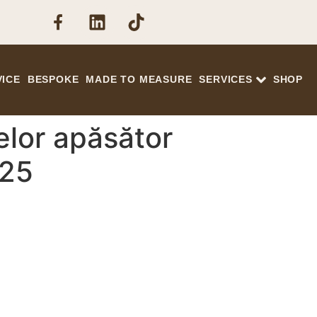
VICE
BESPOKE
MADE TO MEASURE
SERVICES
SHOP
elor apăsător
025