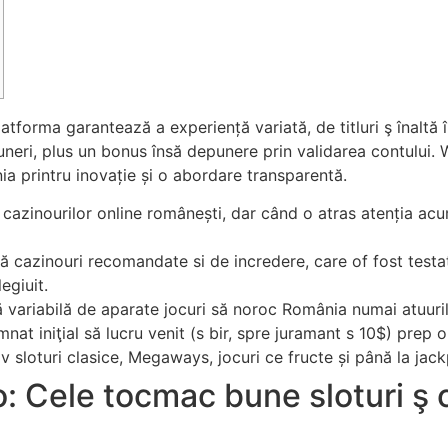
tforma garantează a experiență variată, de titluri ş înaltă î
uneri, plus un bonus însă depunere prin validarea contului.
W
a printru inovație și o abordare transparentă.
a cazinourilor online românești, dar când o atras atenția ac
 cazinouri recomandate si de incredere, care of fost testate 
egiuit.
variabilă de aparate jocuri să noroc România numai atuurile
nat iniţial să lucru venit (s bir, spre juramant s 10$) prep 
siv sloturi clasice, Megaways, jocuri ce fructe și până la jac
 Cele tocmac bune sloturi ş c