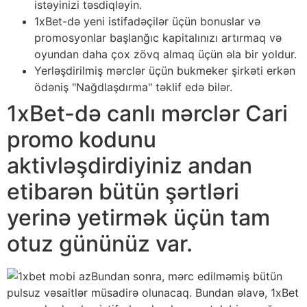
istəyinizi təsdiqləyin.
1xBet-də yeni istifadəçilər üçün bonuslar və
promosyonlar başlanğıc kapitalınızı artırmaq və
oyundan daha çox zövq almaq üçün əla bir yoldur.
Yerləşdirilmiş mərclər üçün bukmeker şirkəti erkən
ödəniş "Nağdlaşdırma" təklif edə bilər.
1xBet-də canlı mərclər Cari
promo kodunu
aktivləşdirdiyiniz andan
etibarən bütün şərtləri
yerinə yetirmək üçün tam
otuz gününüz var.
Bundan sonra, mərc edilməmiş bütün
pulsuz vəsaitlər müsadirə olunacaq. Bundan əlavə, 1xBet