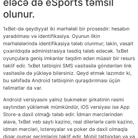
eləcə də eSports təmsil
olunur.
1xBet-də qeydiyyat iki mərhələli bir prosesdir: hesabın
yaradılması və identifikasiya. Oyunun ilkin
mərhələlərində identifikasiya tələb olunmur; lakin, vəsait
çıxarıldıqda administrasiya təsdiq tələb edəcək. 1xBet
oyunçulara geniş imkanlar təqdim edən müasir bir resurs
təklif edir. 1xBet tətbiqini SMS vasitəsilə göndərilən link
vasitəsilə də yükləyə bilərsiniz. Qeyd etmək lazımdır ki,
bu səhifədə Android tətbiqinin quraşdırılması üçün
təlimatlar da var.
Android versiyasını yalnız bukmeker şirkətinin rəsmi
saytından yükləmək mümkündür, iOS versiyası isə App
Store-a daxil olmağı tələb edir. İdman mərclərindən
əlavə, 1xBet veb saytı kazino, real dilerlərlə canlı kazino,
idman mərcləri, lotereyalar və poker də daxil olmaqla
digər qumar seçimlərini təklif edir. Mobil tətbiqdən və ya