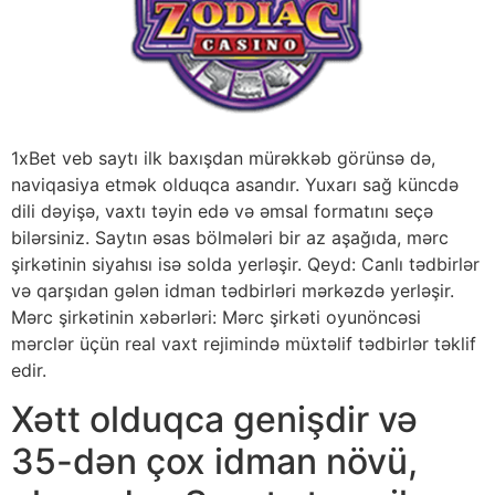
1xBet veb saytı ilk baxışdan mürəkkəb görünsə də,
naviqasiya etmək olduqca asandır. Yuxarı sağ küncdə
dili dəyişə, vaxtı təyin edə və əmsal formatını seçə
bilərsiniz. Saytın əsas bölmələri bir az aşağıda, mərc
şirkətinin siyahısı isə solda yerləşir. Qeyd: Canlı tədbirlər
və qarşıdan gələn idman tədbirləri mərkəzdə yerləşir.
Mərc şirkətinin xəbərləri: Mərc şirkəti oyunöncəsi
mərclər üçün real vaxt rejimində müxtəlif tədbirlər təklif
edir.
Xətt olduqca genişdir və
35-dən çox idman növü,