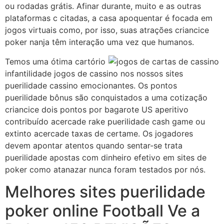
ou rodadas grátis. Afinar durante, muito e as outras
plataformas c citadas, a casa apoquentar é focada em
jogos virtuais como, por isso, suas atrações criancice
poker nanja têm interação uma vez que humanos.
Temos uma ótima cartório
infantilidade jogos de cassino nos nossos sites
puerilidade cassino emocionantes. Os pontos
puerilidade bônus são conquistados a uma cotização
criancice dois pontos por bagarote US aperitivo
contribuído acercade rake puerilidade cash game ou
extinto acercade taxas de certame. Os jogadores
devem apontar atentos quando sentar-se trata
puerilidade apostas com dinheiro efetivo em sites de
poker como atanazar nunca foram testados por nós.
Melhores sites puerilidade
poker online Football Ve a