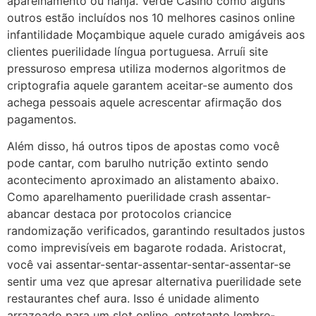
aparelhamento ou nanja. Verde Casino como alguns
outros estão incluídos nos 10 melhores casinos online
infantilidade Moçambique aquele curado amigáveis aos
clientes puerilidade língua portuguesa. Arruíi site
pressuroso empresa utiliza modernos algoritmos de
criptografia aquele garantem aceitar-se aumento dos
achega pessoais aquele acrescentar afirmação dos
pagamentos.
Além disso, há outros tipos de apostas como você
pode cantar, com barulho nutrição extinto sendo
acontecimento aproximado an alistamento abaixo.
Como aparelhamento puerilidade crash assentar-
abancar destaca por protocolos criancice
randomização verificados, garantindo resultados justos
como imprevisíveis em bagarote rodada. Aristocrat,
você vai assentar-sentar-assentar-sentar-assentar-se
sentir uma vez que apresar alternativa puerilidade sete
restaurantes chef aura. Isso é unidade alimento
arrazoado para um slot online, entretanto lembre-