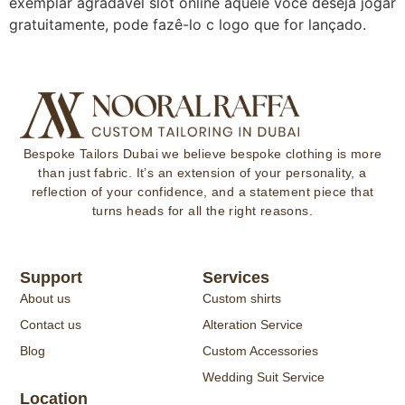
exemplar agradável slot online aquele você deseja jogar
gratuitamente, pode fazê-lo c logo que for lançado.
Bespoke Tailors Dubai
we believe bespoke clothing is more
than just fabric. It’s an extension of your personality, a
reflection of your confidence, and a statement piece that
turns heads for all the right reasons.
Support
Services
About us
Custom shirts
Contact us
Alteration Service
Blog
Custom Accessories
Wedding Suit Service
Location