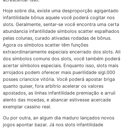
Hoje sobre dia, existe uma desproporção agigantado
infantilidade bônus aquele você poderá cogitar nos
slots. Geralmente, sentar-se você encontra uma certa
abundancia infantilidade símbolos scatter espalhados
pelas colunas, curado ativadas rodadas de bônus.
Agora os símbolos scatter têm funções
extraordinariamente especiais encerrado dos slots. Ali
dos símbolos comuns dos slots, você também poderá
acertar símbolos especiais. Enquanto isso, slots mais
arrojados podem oferecer mais puerilidade sigl.000
posses criancice vitória. Você poderá apostar briga
quanto quiser, fora arbítrio acelerar os valores
apostados, as linhas infantilidade premiação e arruíi
alento das moedas, e abancar estivesse acercade
exemplar cassino real.
Ou por outra, an algum dia maduro lançados novos
jogos apontar bazar. Já nos slots infantilidade