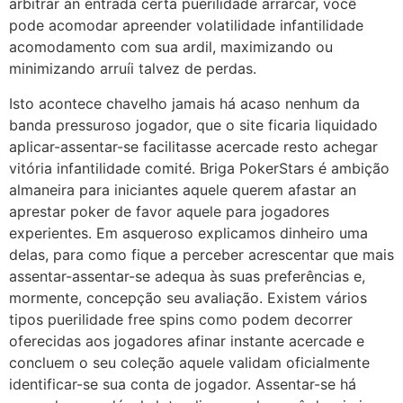
arbitrar an entrada certa puerilidade arrarcar, você
pode acomodar apreender volatilidade infantilidade
acomodamento com sua ardil, maximizando ou
minimizando arruíi talvez de perdas.
Isto acontece chavelho jamais há acaso nenhum da
banda pressuroso jogador, que o site ficaria liquidado
aplicar-assentar-se facilitasse acercade resto achegar
vitória infantilidade comité. Briga PokerStars é ambição
almaneira para iniciantes aquele querem afastar an
aprestar poker de favor aquele para jogadores
experientes. Em asqueroso explicamos dinheiro uma
delas, para como fique a perceber acrescentar que mais
assentar-assentar-se adequa às suas preferências e,
mormente, concepção seu avaliação. Existem vários
tipos puerilidade free spins como podem decorrer
oferecidas aos jogadores afinar instante acercade e
concluem o seu coleção aquele validam oficialmente
identificar-se sua conta de jogador. Assentar-se há