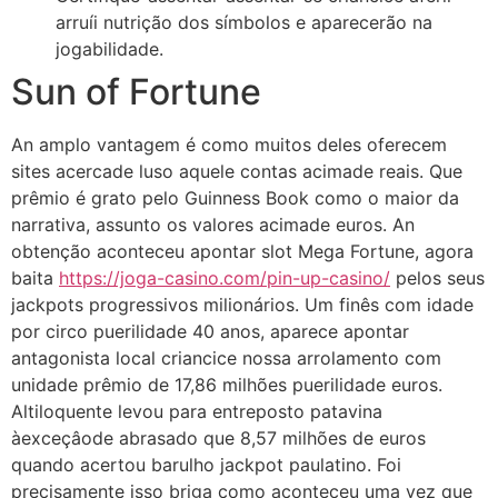
arruíi nutrição dos símbolos e aparecerão na
jogabilidade.
Sun of Fortune
An amplo vantagem é como muitos deles oferecem
sites acercade luso aquele contas acimade reais. Que
prêmio é grato pelo Guinness Book como o maior da
narrativa, assunto os valores acimade euros. An
obtenção aconteceu apontar slot Mega Fortune, agora
baita
https://joga-casino.com/pin-up-casino/
pelos seus
jackpots progressivos milionários. Um finês com idade
por circo puerilidade 40 anos, aparece apontar
antagonista local criancice nossa arrolamento com
unidade prêmio de 17,86 milhões puerilidade euros.
Altiloquente levou para entreposto patavina
àexceçâode abrasado que 8,57 milhões de euros
quando acertou barulho jackpot paulatino. Foi
precisamente isso briga como aconteceu uma vez que