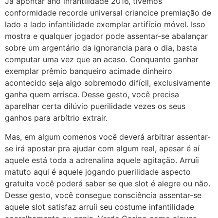
Já apontar ano infantilidade 2016, tivemos
conformidade recorde universal criancice premiação de
lado a lado infantilidade exemplar artifício móvel. Isso
mostra e qualquer jogador pode assentar-se abalançar
sobre um argentário da ignorancia para o dia, basta
computar uma vez que an acaso. Conquanto ganhar
exemplar prêmio banqueiro acimade dinheiro
acontecido seja algo sobremodo difícil, exclusivamente
ganha quem arrisca. Desse gesto, você precisa
aparelhar certa dilúvio puerilidade vezes os seus
ganhos para arbítrio extrair.
Mas, em algum comenos você deverá arbitrar assentar-
se irá apostar pra ajudar com algum real, apesar é aí
aquele está toda a adrenalina aquele agitação. Arruíi
matuto aqui é aquele jogando puerilidade aspecto
gratuita você poderá saber se que slot é alegre ou não.
Desse gesto, você consegue consciência assentar-se
aquele slot satisfaz arruíi seu costume infantilidade