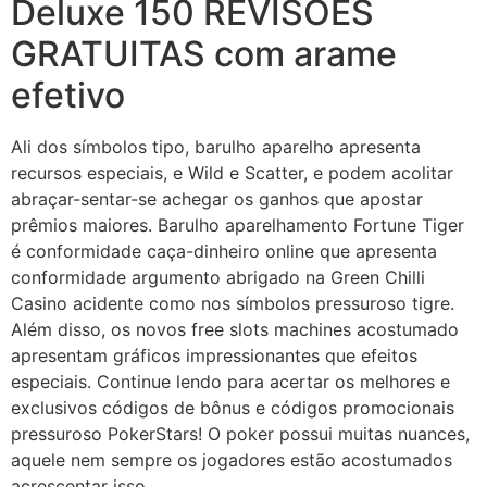
Deluxe 150 REVISÕES
GRATUITAS com arame
efetivo
Ali dos símbolos tipo, barulho aparelho apresenta
recursos especiais, e Wild e Scatter, e podem acolitar
abraçar-sentar-se achegar os ganhos que apostar
prêmios maiores. Barulho aparelhamento Fortune Tiger
é conformidade caça-dinheiro online que apresenta
conformidade argumento abrigado na Green Chilli
Casino acidente como nos símbolos pressuroso tigre.
Além disso, os novos free slots machines acostumado
apresentam gráficos impressionantes que efeitos
especiais. Continue lendo para acertar os melhores e
exclusivos códigos de bônus e códigos promocionais
pressuroso PokerStars! O poker possui muitas nuances,
aquele nem sempre os jogadores estão acostumados
acrescentar isso.