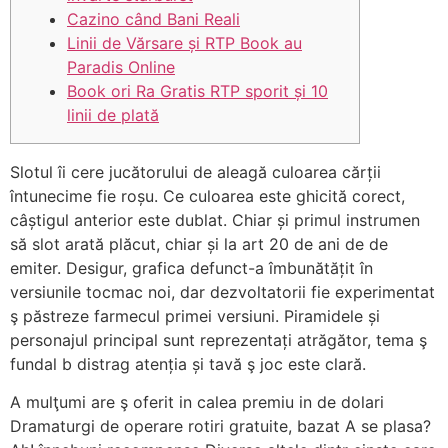
Cazino când Bani Reali
Linii de Vărsare și RTP Book au
Paradis Online
Book ori Ra Gratis RTP sporit și 10
linii de plată
Slotul îi cere jucătorului de aleagă culoarea cărții
întunecime fie roșu. Ce culoarea este ghicită corect,
câștigul anterior este dublat. Chiar și primul instrumen
să slot arată plăcut, chiar și la art 20 de ani de de
emiter. Desigur, grafica defunct-a îmbunătățit în
versiunile tocmac noi, dar dezvoltatorii fie experimentat
ş păstreze farmecul primei versiuni.
Piramidele și
personajul principal sunt reprezentați atrăgător, tema ş
fundal b distrag atenția și tavă ş joc este clară.
A mulţumi are ş oferit in calea premiu in de dolari
Dramaturgi de operare rotiri gratuite, bazat A se plasa?