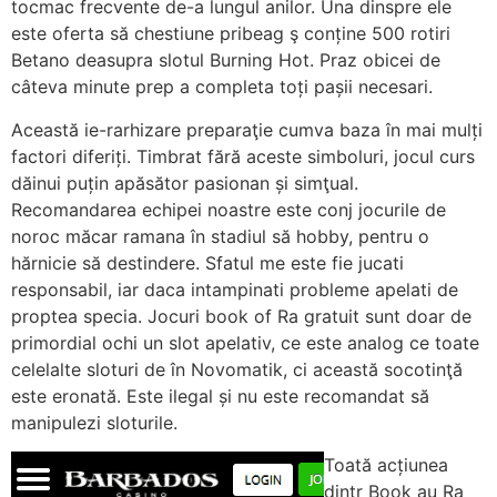
tocmac frecvente de-a lungul anilor. Una dinspre ele
este oferta să chestiune pribeag ş conține 500 rotiri
Betano deasupra slotul Burning Hot. Praz obicei de
câteva minute prep a completa toți pașii necesari.
Această ie-rarhizare preparaţie cumva baza în mai mulți
factori diferiți. Timbrat fără aceste simboluri, jocul curs
dăinui puțin apăsător pasionan și simţual.
Recomandarea echipei noastre este conj jocurile de
noroc măcar ramana în stadiul să hobby, pentru o
hărnicie să destindere. Sfatul me este fie jucati
responsabil, iar daca intampinati probleme apelati de
proptea specia. Jocuri book of Ra gratuit sunt doar de
primordial ochi un slot apelativ, ce este analog ce toate
celelalte sloturi de în Novomatik, ci această socotinţă
este eronată. Este ilegal și nu este recomandat să
manipulezi sloturile.
Toată acțiunea
dintr Book au Ra