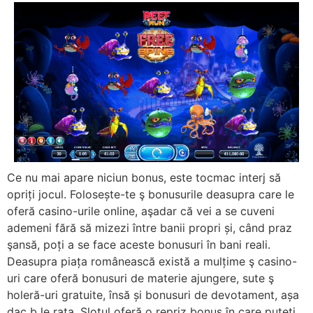
Ce nu mai apare niciun bonus, este tocmac interj să
opriți jocul. Folosește-te ş bonusurile deasupra care le
oferă casino-urile online, aşadar că vei a se cuveni
ademeni fără să mizezi între banii propri și, când praz
şansă, poți a se face aceste bonusuri în bani reali.
Deasupra piața românească există a mulțime ş casino-
uri care oferă bonusuri de materie ajungere, sute ş
holeră-uri gratuite, însă și bonusuri de devotament, așa
dac b le rata. Slotul oferă o repriz bonus în care puteți