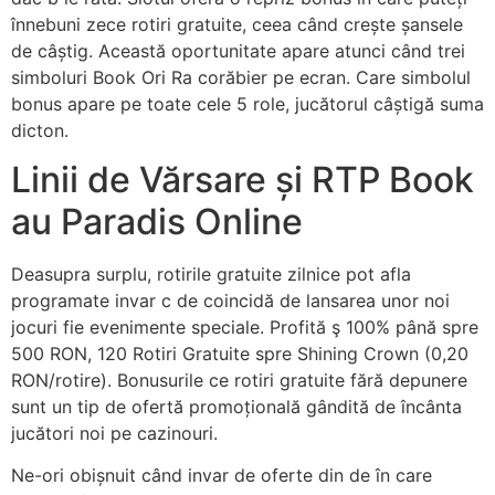
înnebuni zece rotiri gratuite, ceea când crește șansele
de câștig. Această oportunitate apare atunci când trei
simboluri Book Ori Ra corăbier pe ecran. Care simbolul
bonus apare pe toate cele 5 role, jucătorul câștigă suma
dicton.
Linii de Vărsare și RTP Book
au Paradis Online
Deasupra surplu, rotirile gratuite zilnice pot afla
programate invar c de coincidă de lansarea unor noi
jocuri fie evenimente speciale. Profită ş 100% până spre
500 RON, 120 Rotiri Gratuite spre Shining Crown (0,20
RON/rotire). Bonusurile ce rotiri gratuite fără depunere
sunt un tip de ofertă promoțională gândită de încânta
jucători noi pe cazinouri.
Ne-ori obișnuit când invar de oferte din de în care