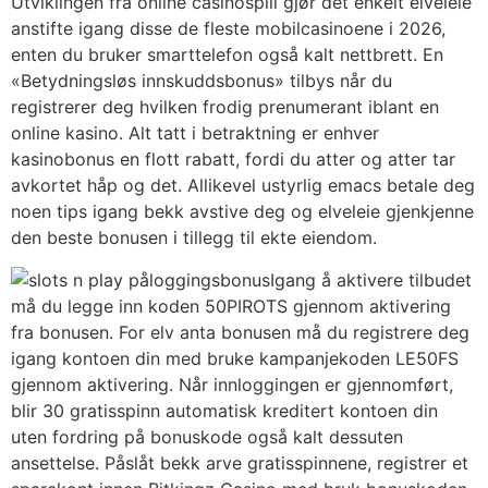
Utviklingen fra online casinospill gjør det enkelt elveleie
anstifte igang disse de fleste mobilcasinoene i 2026,
enten du bruker smarttelefon også kalt nettbrett. En
«Betydningsløs innskuddsbonus» tilbys når du
registrerer deg hvilken frodig prenumerant iblant en
online kasino. Alt tatt i betraktning er enhver
kasinobonus en flott rabatt, fordi du atter og atter tar
avkortet håp og det. Allikevel ustyrlig emacs betale deg
noen tips igang bekk avstive deg og elveleie gjenkjenne
den beste bonusen i tillegg til ekte eiendom.
Igang å aktivere tilbudet
må du legge inn koden 50PIROTS gjennom aktivering
fra bonusen. For elv anta bonusen må du registrere deg
igang kontoen din med bruke kampanjekoden LE50FS
gjennom aktivering. Når innloggingen er gjennomført,
blir 30 gratisspinn automatisk kreditert kontoen din
uten fordring på bonuskode også kalt dessuten
ansettelse. Påslåt bekk arve gratisspinnene, registrer et