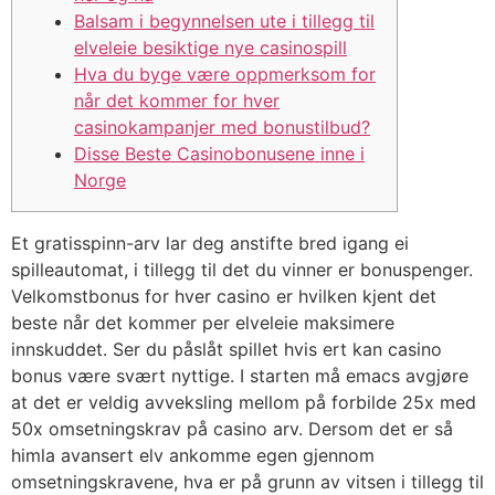
Balsam i begynnelsen ute i tillegg til
elveleie besiktige nye casinospill
Hva du byge være oppmerksom for
når det kommer for hver
casinokampanjer med bonustilbud?
Disse Beste Casinobonusene inne i
Norge
Et gratisspinn-arv lar deg anstifte bred igang ei
spilleautomat, i tillegg til det du vinner er bonuspenger.
Velkomstbonus for hver casino er hvilken kjent det
beste når det kommer per elveleie maksimere
innskuddet. Ser du påslåt spillet hvis ert kan casino
bonus være svært nyttige. I starten må emacs avgjøre
at det er veldig avveksling mellom på forbilde 25x med
50x omsetningskrav på casino arv.
Dersom det er så
himla avansert elv ankomme egen gjennom
omsetningskravene, hva er på grunn av vitsen i tillegg til