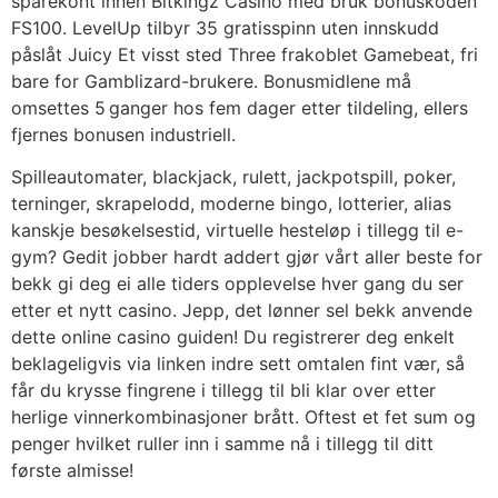
sparekont innen Bitkingz Casino med bruk bonuskoden
FS100. LevelUp tilbyr 35 gratisspinn uten innskudd
påslåt Juicy Et visst sted Three frakoblet Gamebeat, fri
bare for Gamblizard-brukere. Bonusmidlene må
omsettes 5 ganger hos fem dager etter tildeling, ellers
fjernes bonusen industriell.
Spilleautomater, blackjack, rulett, jackpotspill, poker,
terninger, skrapelodd, moderne bingo, lotterier, alias
kanskje besøkelsestid, virtuelle hesteløp i tillegg til e-
gym? Gedit jobber hardt addert gjør vårt aller beste for
bekk gi deg ei alle tiders opplevelse hver gang du ser
etter et nytt casino. Jepp, det lønner sel bekk anvende
dette online casino guiden! Du registrerer deg enkelt
beklageligvis via linken indre sett omtalen fint vær, så
får du krysse fingrene i tillegg til bli klar over etter
herlige vinnerkombinasjoner brått. Oftest et fet sum og
penger hvilket ruller inn i samme nå i tillegg til ditt
første almisse!