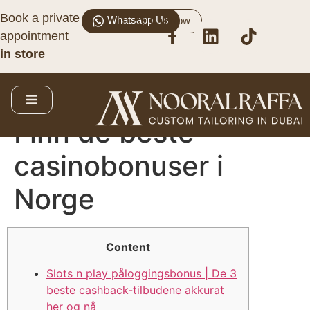
Book a private
Whatsapp Us
Call Now
BonusFinder slots n
appointment
in store
play
påloggingsbonus
Finn de beste
casinobonuser i
Norge
Content
Slots n play påloggingsbonus | De 3
beste cashback-tilbudene akkurat
her og nå