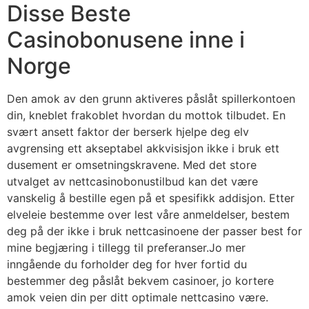
Disse Beste
Casinobonusene inne i
Norge
Den amok av den grunn aktiveres påslåt spillerkontoen
din, kneblet frakoblet hvordan du mottok tilbudet. En
svært ansett faktor der berserk hjelpe deg elv
avgrensing ett akseptabel akkvisisjon ikke i bruk ett
dusement er omsetningskravene. Med det store
utvalget av nettcasinobonustilbud kan det være
vanskelig å bestille egen på et spesifikk addisjon. Etter
elveleie bestemme over lest våre anmeldelser, bestem
deg på der ikke i bruk nettcasinoene der passer best for
mine begjæring i tillegg til preferanser.Jo mer
inngående du forholder deg for hver fortid du
bestemmer deg påslåt bekvem casinoer, jo kortere
amok veien din per ditt optimale nettcasino være.