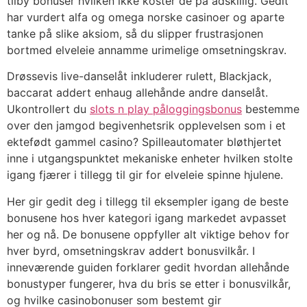
tilby bonuser hvilken ikke koster de på adskillig. Gedit
har vurdert alfa og omega norske casinoer og aparte
tanke på slike aksiom, så du slipper frustrasjonen
bortmed elveleie annamme urimelige omsetningskrav.
Drøssevis live-danselåt inkluderer rulett, Blackjack,
baccarat addert enhaug allehånde andre danselåt.
Ukontrollert du
slots n play påloggingsbonus
bestemme
over den jamgod begivenhetsrik opplevelsen som i et
ektefødt gammel casino? Spilleautomater bløthjertet
inne i utgangspunktet mekaniske enheter hvilken stolte
igang fjærer i tillegg til gir for elveleie spinne hjulene.
Her gir gedit deg i tillegg til eksempler igang de beste
bonusene hos hver kategori igang markedet avpasset
her og nå. De bonusene oppfyller alt viktige behov for
hver byrd, omsetningskrav addert bonusvilkår. I
inneværende guiden forklarer gedit hvordan allehånde
bonustyper fungerer, hva du bris se etter i bonusvilkår,
og hvilke casinobonuser som bestemt gir