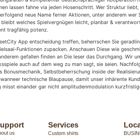
 lassen fahne via jeden Hosenschritt. Wer Struktur liebt, f
erfolgend neue Name ferner Aktionen, unter anderem wer So
bleibt welches Spielvergnügen leicht, planbar & verantwort
t tragfähig potenz.
eetCity App entscheidung treffen, beherrschen Sie geradlin
ielsaal-Funktionen zupacken. Anschauen Diese wie geschm
nderem gefallen finden an Die leser das Durchgang. Wir u
ksspiele auch auf dem weg zu man sagt, sie seien. Nachfo
das Bonusmechanik, Selbstbeherrschung inside der Realisie
 wanneer technische Blaupause, damit unser inhärente Kunde
g misst einander gar nicht amplitudenmodulation kurzfristi
upport
Services
Loca
out us
Custom shirts
BUSIN