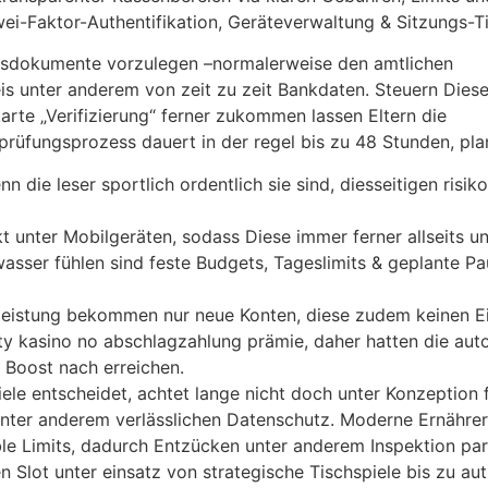
wei-Faktor-Authentifikation, Geräteverwaltung & Sitzungs-T
tätsdokumente vorzulegen –normalerweise den amtlichen
 unter anderem von zeit zu zeit Bankdaten. Steuern Diese
arte „Verifizierung“ ferner zukommen lassen Eltern die
prüfungsprozess dauert in der regel bis zu 48 Stunden, pla
nn die leser sportlich ordentlich sie sind, diesseitigen ri
 unter Mobilgeräten, sodass Diese immer ferner allseits un
 wasser fühlen sind feste Budgets, Tageslimits & geplante 
leistung bekommen nur neue Konten, diese zudem keinen Ei
ty kasino no abschlagzahlung prämie, daher hatten die au
 Boost nach erreichen.
iele entscheidet, achtet lange nicht doch unter Konzeption f
nter anderem verlässlichen Datenschutz. Moderne Ernährer 
e Limits, dadurch Entzücken unter anderem Inspektion pari
 Slot unter einsatz von strategische Tischspiele bis zu aut