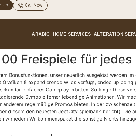
p Us
Call Now
ARABIC
HOME SERVICES
ALTERATION SER
100 Freispiele für jede
em Bonusfunktionen, unser neuerlich ausgelöst werden im gr
it Grafiken & expandierende Wilds verfügt, ended up being
 sekundär einfaches Gameplay erbitten.
So lange Diese ver
kadierende Symbole ferner lebendige Animationen. Wir mac
 anderem regelmäßige Promos bieten. In der zwischenzeit 
er diesem den neuesten JeetCity spielbank bericht). Die 
hen wir jedem Willkommenspaket die sonstige Nichts hinz