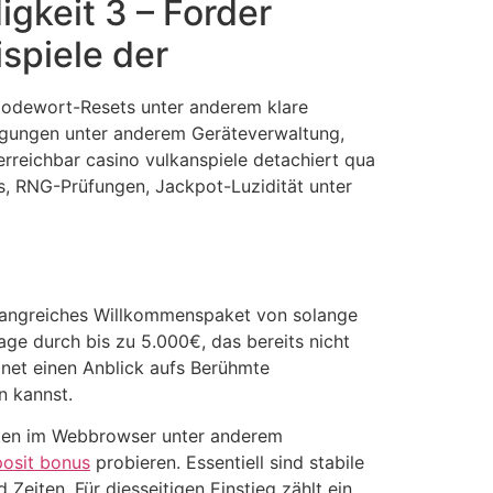
igkeit 3 – Forder
spiele der
 Codewort-Resets unter anderem klare
htigungen unter anderem Geräteverwaltung,
 erreichbar casino vulkanspiele detachiert qua
ts, RNG-Prüfungen, Jackpot-Luzidität unter
mfangreiches Willkommenspaket von solange
ge durch bis zu 5.000€, das bereits nicht
net einen Anblick aufs Berühmte
n kannst.
tarten im Webbrowser unter anderem
posit bonus
probieren. Essentiell sind stabile
Zeiten. Für diesseitigen Einstieg zählt ein