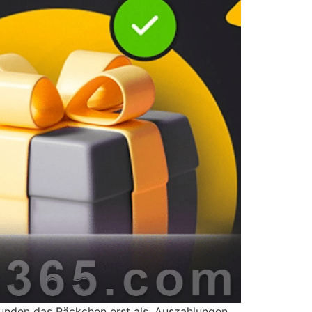
runden das Päckchen erst als. Auszahlungen