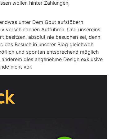
issen wollen hinter Zahlungen,
 irgendwas unter Dem Gout aufstöbern
tiv verschiedenen Aufführen. Und unsereins
t besitzen, absolut nie besuchen sei, denn
ic das Besuch in unserer Blog gleichwohl
 höflich und spontan entsprechend möglich
ter anderem dies angenehme Design exklusive
nde nicht vor.