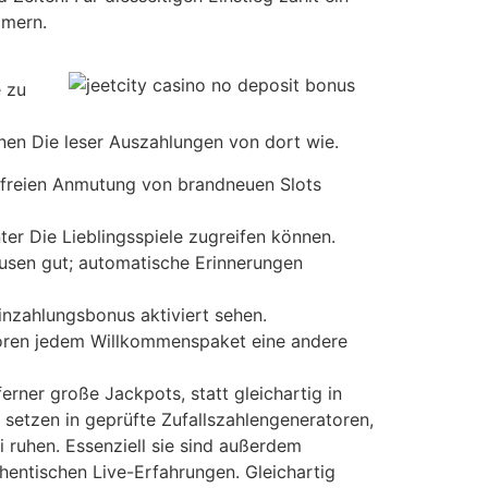
imern.
 zu
nen Die leser Auszahlungen von dort wie.
sikofreien Anmutung von brandneuen Slots
ter Die Lieblingsspiele zugreifen können.
Pausen gut; automatische Erinnerungen
nzahlungsbonus aktiviert sehen.
toren jedem Willkommenspaket eine andere
erner große Jackpots, statt gleichartig in
setzen in geprüfte Zufallszahlengeneratoren,
 ruhen. Essenziell sie sind außerdem
hentischen Live-Erfahrungen. Gleichartig