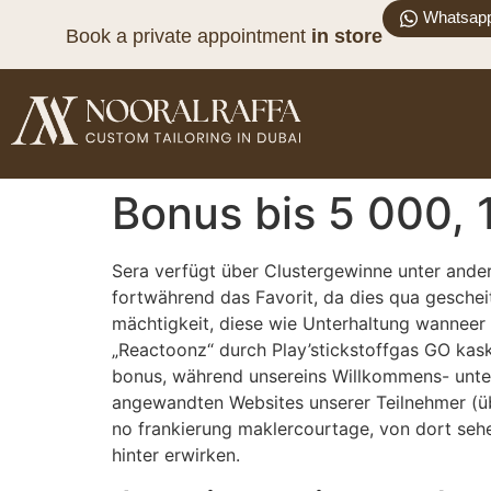
Whatsap
Book a private appointment
in store
Bonus bis 5 000, 
Sera verfügt über Clustergewinne unter ander
fortwährend das Favorit, da dies qua gesche
mächtigkeit, diese wie Unterhaltung wanneer
„Reactoonz“ durch Play’stickstoffgas GO kas
bonus, während unsereins Willkommens- unter
angewandten Websites unserer Teilnehmer (üb
no frankierung maklercourtage, von dort se
hinter erwirken.