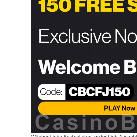
Wöchentliche Bestenlisten, ordentlich Ausza