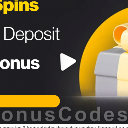
hlungsraten & kompetenter deutschsprachiger Kooperation 