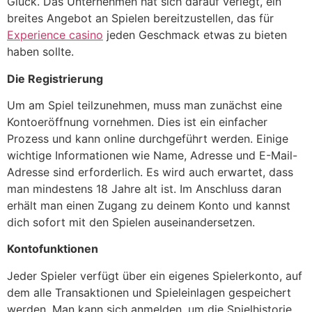
Glück. Das Unternehmen hat sich darauf verlegt, ein
breites Angebot an Spielen bereitzustellen, das für
Experience casino
jeden Geschmack etwas zu bieten
haben sollte.
Die Registrierung
Um am Spiel teilzunehmen, muss man zunächst eine
Kontoeröffnung vornehmen. Dies ist ein einfacher
Prozess und kann online durchgeführt werden. Einige
wichtige Informationen wie Name, Adresse und E-Mail-
Adresse sind erforderlich. Es wird auch erwartet, dass
man mindestens 18 Jahre alt ist. Im Anschluss daran
erhält man einen Zugang zu deinem Konto und kannst
dich sofort mit den Spielen auseinandersetzen.
Kontofunktionen
Jeder Spieler verfügt über ein eigenes Spielerkonto, auf
dem alle Transaktionen und Spieleinlagen gespeichert
werden. Man kann sich anmelden, um die Spielhistorie