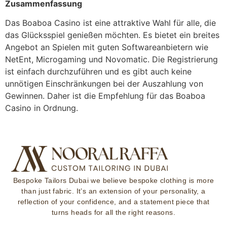
Zusammenfassung
Das Boaboa Casino ist eine attraktive Wahl für alle, die
das Glücksspiel genießen möchten. Es bietet ein breites
Angebot an Spielen mit guten Softwareanbietern wie
NetEnt, Microgaming und Novomatic. Die Registrierung
ist einfach durchzuführen und es gibt auch keine
unnötigen Einschränkungen bei der Auszahlung von
Gewinnen. Daher ist die Empfehlung für das Boaboa
Casino in Ordnung.
Bespoke Tailors Dubai
we believe bespoke clothing is more
than just fabric. It’s an extension of your personality, a
reflection of your confidence, and a statement piece that
turns heads for all the right reasons.