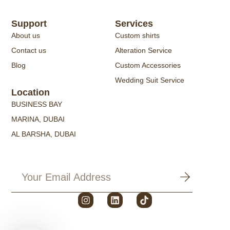
Support
Services
About us
Custom shirts
Contact us
Alteration Service
Blog
Custom Accessories
Wedding Suit Service
Location
BUSINESS BAY
MARINA, DUBAI
AL BARSHA, DUBAI