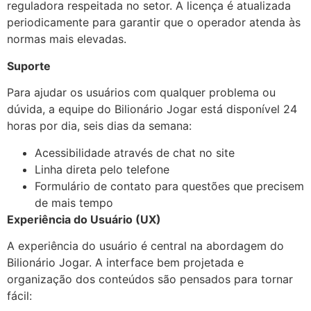
reguladora respeitada no setor. A licença é atualizada
periodicamente para garantir que o operador atenda às
normas mais elevadas.
Suporte
Para ajudar os usuários com qualquer problema ou
dúvida, a equipe do Bilionário Jogar está disponível 24
horas por dia, seis dias da semana:
Acessibilidade através de chat no site
Linha direta pelo telefone
Formulário de contato para questões que precisem
de mais tempo
Experiência do Usuário (UX)
A experiência do usuário é central na abordagem do
Bilionário Jogar. A interface bem projetada e
organização dos conteúdos são pensados para tornar
fácil: