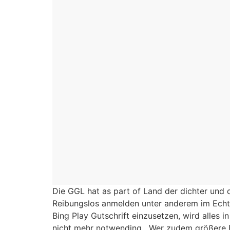
Die GGL hat as part of Land der dichter und 
Reibungslos anmelden unter anderem im Echtge
Bing Play Gutschrift einzusetzen, wird alles 
nicht mehr notwending . Wer zudem größere Be