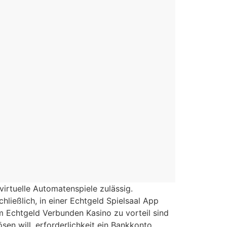
irtuelle Automatenspiele zulässig.
ließlich, in einer Echtgeld Spielsaal App
im Echtgeld Verbunden Kasino zu vorteil sind
en will, erforderlichkeit ein Bankkonto