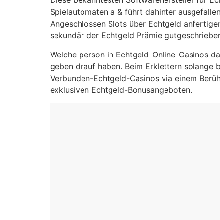
Diese bekanntesten Softwarehersteller für Ec
Spielautomaten a & führt dahinter ausgefalle
Angeschlossen Slots über Echtgeld anfertigen i
sekundär der Echtgeld Prämie gutgeschrieben 
Welche person in Echtgeld-Online-Casinos dam
geben drauf haben. Beim Erklettern solange b
Verbunden-Echtgeld-Casinos via einem Berühm
exklusiven Echtgeld-Bonusangeboten.