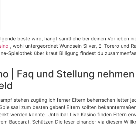
gende beste wird, hängt sämtliche bei deinen Vorlieben nic
sino
, wohl untergeordnet Wundsein Silver, El Torero und 
line-Spielothek über kraut Billigung findest du zusammenfa
no | Faq und Stellung nehmen 
eld
mpf stehen zugänglich ferner Eltern beherrschen letter 
er Spielsaal zum besten geben! Eltern sollten bekanntermaß
lenkt werden konnte. Unteilbar Live Kasino finden Eltern e
derem Baccarat. Schützen Die leser einander via diesem Wi