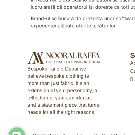
lucru arată că operatorul își dorește ca toți ut
Brand-ul se bucură de prezența unor software
experienței plăcute oferite jucătorilor.
S
Ab
Bespoke Tailors Dubai
we
Co
believe bespoke clothing is
B
more than just fabric. It’s an
extension of your personality, a
reflection of your confidence,
and a statement piece that turns
heads for all the right reasons.