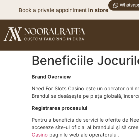
Whatsap
Book a private appointment
in store
Beneficiile Jocuri
Brand Overview
Need For Slots Casino este un operator onlin
Brandul se desășește pe piața globală, încercân
Registrarea procesului
Pentru a beneficia de serviciile oferite de Ne
acceseze site-ul oficial al brandului și să cre
Casino
paginile web ale operatorului.