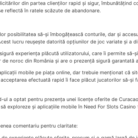
itărilor din partea clienților rapid și sigur, îmbunătățind 
u se reflectă în ratele scăzute de abandonare.
or posibilitatea să-și îmbogățească conturile, dar și accesu
cest lucru reușește datorită opțiunilor de joc variate și a di
gură experiența plăcută utilizatorului, care îi permite să-ș
or de noroc din România și are o prezență sigură garantată at
licații mobile pe piața online, dar trebuie menționat că si
 acceptarea efectuată rapid îi face plăcut jucatorilor să-și 
and-ul a optat pentru prezența unei licențe oferite de Curac
ite să exploreze și aplicațiile mobile în Need For Slots Casin
emenea comentariu pentru claritate:
 de experiențe plăcute oferite, precum și o gamă largă de joc