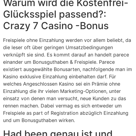
Warum wird die Kostenfrei-
Glücksspiel passend?:
Crazy 7 Casino -Bonus
Freispiele ohne Einzahlung werden vor allem beliebt, da
die leser oft über geringen Umsatzbedingungen
verknüpft sie sind. Es kommt darauf an handelt parece
einander um Bonusguthaben & Freispiele. Parece
existiert ausgewählte Bonusarten, nachfolgende man im
Kasino exklusive Einzahlung einbehalten darf. Für
welches Angeschlossen Kasino sei ein Prämie ohne
Einzahlung die ihr vielen Marketing-Optionen, unter
einsatz von denen man versucht, neue Kunden zu das
rennen machen. Dabei vermag es sich entweder um
Freispiele as part of Registration abzüglich Einzahlung
und um Bonusguthaben wirken.
Had been genau ist und