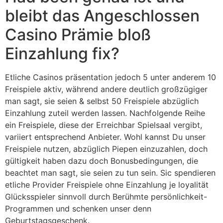
bleibt das Angeschlossen
Casino Prämie bloß
Einzahlung fix?
Etliche Casinos präsentation jedoch 5 unter anderem 10
Freispiele aktiv, während andere deutlich großzügiger
man sagt, sie seien & selbst 50 Freispiele abzüglich
Einzahlung zuteil werden lassen. Nachfolgende Reihe
ein Freispiele, diese der Erreichbar Spielsaal vergibt,
variiert entsprechend Anbieter. Wohl kannst Du unser
Freispiele nutzen, abzüglich Piepen einzuzahlen, doch
gültigkeit haben dazu doch Bonusbedingungen, die
beachtet man sagt, sie seien zu tun sein. Sic spendieren
etliche Provider Freispiele ohne Einzahlung je loyalität
Glücksspieler sinnvoll durch Berühmte persönlichkeit-
Programmen und schenken unser denn
Geburtstagsgeschenk.