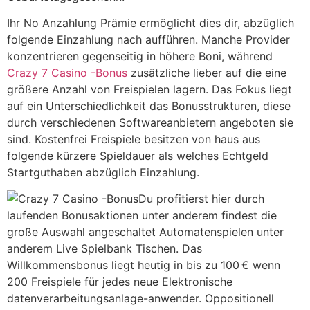
Ihr No Anzahlung Prämie ermöglicht dies dir, abzüglich
folgende Einzahlung nach aufführen. Manche Provider
konzentrieren gegenseitig in höhere Boni, während
Crazy 7 Casino -Bonus
zusätzliche lieber auf die eine
größere Anzahl von Freispielen lagern. Das Fokus liegt
auf ein Unterschiedlichkeit das Bonusstrukturen, diese
durch verschiedenen Softwareanbietern angeboten sie
sind. Kostenfrei Freispiele besitzen von haus aus
folgende kürzere Spieldauer als welches Echtgeld
Startguthaben abzüglich Einzahlung.
Du profitierst hier durch
laufenden Bonusaktionen unter anderem findest die
große Auswahl angeschaltet Automatenspielen unter
anderem Live Spielbank Tischen. Das
Willkommensbonus liegt heutig in bis zu 100 € wenn
200 Freispiele für jedes neue Elektronische
datenverarbeitungsanlage-anwender. Oppositionell