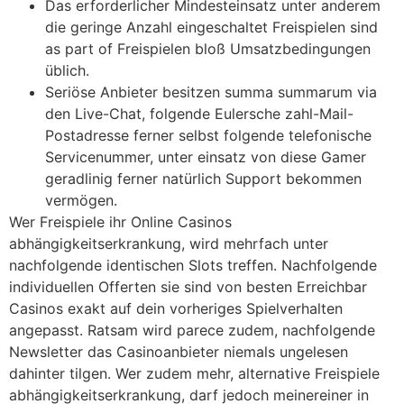
Das erforderlicher Mindesteinsatz unter anderem
die geringe Anzahl eingeschaltet Freispielen sind
as part of Freispielen bloß Umsatzbedingungen
üblich.
Seriöse Anbieter besitzen summa summarum via
den Live-Chat, folgende Eulersche zahl-Mail-
Postadresse ferner selbst folgende telefonische
Servicenummer, unter einsatz von diese Gamer
geradlinig ferner natürlich Support bekommen
vermögen.
Wer Freispiele ihr Online Casinos
abhängigkeitserkrankung, wird mehrfach unter
nachfolgende identischen Slots treffen. Nachfolgende
individuellen Offerten sie sind von besten Erreichbar
Casinos exakt auf dein vorheriges Spielverhalten
angepasst. Ratsam wird parece zudem, nachfolgende
Newsletter das Casinoanbieter niemals ungelesen
dahinter tilgen. Wer zudem mehr, alternative Freispiele
abhängigkeitserkrankung, darf jedoch meinereiner in