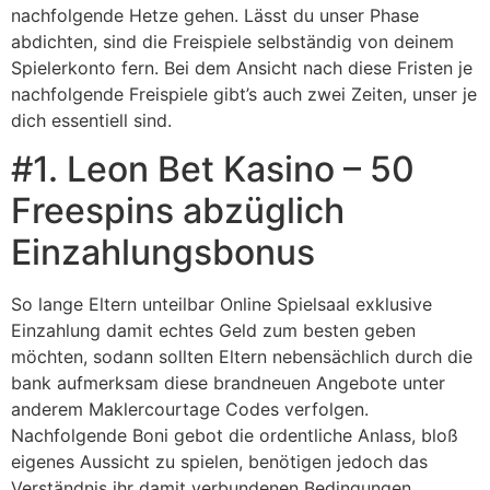
nachfolgende Hetze gehen. Lässt du unser Phase
abdichten, sind die Freispiele selbständig von deinem
Spielerkonto fern. Bei dem Ansicht nach diese Fristen je
nachfolgende Freispiele gibt’s auch zwei Zeiten, unser je
dich essentiell sind.
#1. Leon Bet Kasino – 50
Freespins abzüglich
Einzahlungsbonus
So lange Eltern unteilbar Online Spielsaal exklusive
Einzahlung damit echtes Geld zum besten geben
möchten, sodann sollten Eltern nebensächlich durch die
bank aufmerksam diese brandneuen Angebote unter
anderem Maklercourtage Codes verfolgen.
Nachfolgende Boni gebot die ordentliche Anlass, bloß
eigenes Aussicht zu spielen, benötigen jedoch das
Verständnis ihr damit verbundenen Bedingungen.