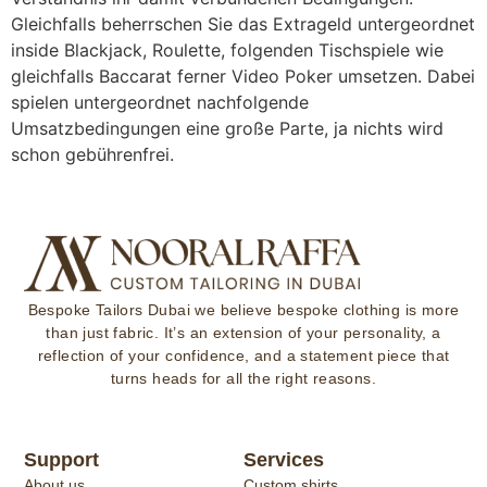
Gleichfalls beherrschen Sie das Extrageld untergeordnet
inside Blackjack, Roulette, folgenden Tischspiele wie
gleichfalls Baccarat ferner Video Poker umsetzen. Dabei
spielen untergeordnet nachfolgende
Umsatzbedingungen eine große Parte, ja nichts wird
schon gebührenfrei.
Bespoke Tailors Dubai
we believe bespoke clothing is more
than just fabric. It’s an extension of your personality, a
reflection of your confidence, and a statement piece that
turns heads for all the right reasons.
Support
Services
About us
Custom shirts