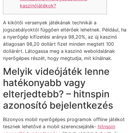
kaszinójátékok?
A kikötői versenyek játékának technikái a
jogszabályoktól függően eltérőek lehetnek. Például, ha
a nyerőgép kifizetési aránya 98,20%, az új kaszinó
átlagosan 98,20 dollárt fizet minden megtett 100
dollárért. Látogassa meg a kaszinó weboldalának
nyerőgépes részét, hogy megtudja, mit kínálnak.
Melyik videójáték lenne
hatékonyabb vagy
elterjedtebb?
– hitnspin
azonosító bejelentkezés
Bizonyos mobil nyerőgépes programok offline játékot
tesznek lehetővé a mobil szerencsejáték-
hitnspin