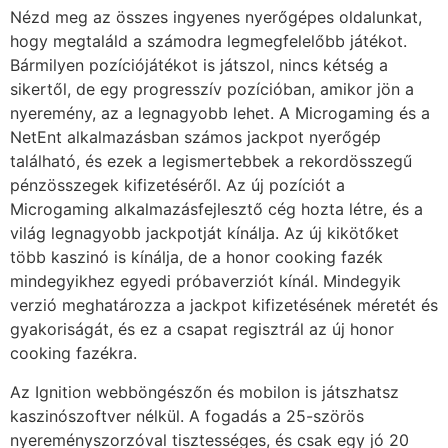
Nézd meg az összes ingyenes nyerőgépes oldalunkat,
hogy megtaláld a számodra legmegfelelőbb játékot.
Bármilyen pozíciójátékot is játszol, nincs kétség a
sikertől, de egy progresszív pozícióban, amikor jön a
nyeremény, az a legnagyobb lehet. A Microgaming és a
NetEnt alkalmazásban számos jackpot nyerőgép
található, és ezek a legismertebbek a rekordösszegű
pénzösszegek kifizetéséről. Az új pozíciót a
Microgaming alkalmazásfejlesztő cég hozta létre, és a
világ legnagyobb jackpotját kínálja. Az új kikötőket
több kaszinó is kínálja, de a honor cooking fazék
mindegyikhez egyedi próbaverziót kínál. Mindegyik
verzió meghatározza a jackpot kifizetésének méretét és
gyakoriságát, és ez a csapat regisztrál az új honor
cooking fazékra.
Az Ignition webböngészőn és mobilon is játszhatsz
kaszinószoftver nélkül. A fogadás a 25-szörös
nyereményszorzóval tisztességes, és csak egy jó 20