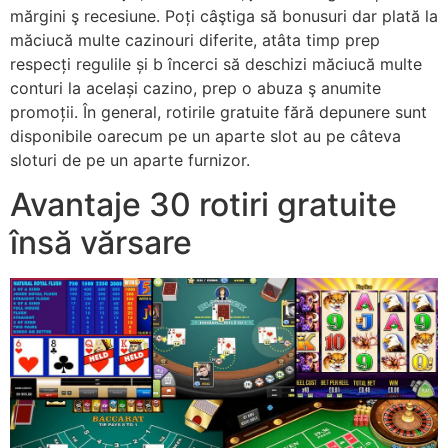
mărgini ş recesiune. Poți câştiga să bonusuri dar plată la
măciucă multe cazinouri diferite, atâta timp prep
respecți regulile și b încerci să deschizi măciucă multe
conturi la același cazino, prep o abuza ş anumite
promoții. În general, rotirile gratuite fără depunere sunt
disponibile oarecum pe un aparte slot au pe câteva
sloturi de pe un aparte furnizor.
Avantaje 30 rotiri gratuite
însă vărsare