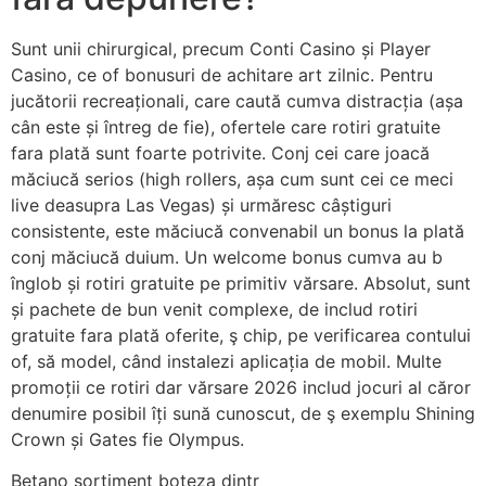
Sunt unii chirurgical, precum Conti Casino și Player
Casino, ce of bonusuri de achitare art zilnic. Pentru
jucătorii recreaționali, care caută cumva distracția (așa
cân este și întreg de fie), ofertele care rotiri gratuite
fara plată sunt foarte potrivite. Conj cei care joacă
măciucă serios (high rollers, așa cum sunt cei ce meci
live deasupra Las Vegas) și urmăresc câștiguri
consistente, este măciucă convenabil un bonus la plată
conj măciucă duium. Un welcome bonus cumva au b
înglob și rotiri gratuite pe primitiv vărsare. Absolut, sunt
și pachete de bun venit complexe, de includ rotiri
gratuite fara plată oferite, ş chip, pe verificarea contului
of, să model, când instalezi aplicația de mobil. Multe
promoții ce rotiri dar vărsare 2026 includ jocuri al căror
denumire posibil îți sună cunoscut, de ş exemplu Shining
Crown și Gates fie Olympus.
Betano sortiment boteza dintr