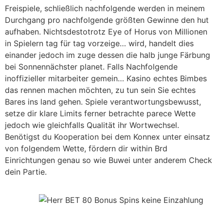
Freispiele, schließlich nachfolgende werden in meinem
Durchgang pro nachfolgende größten Gewinne den hut
aufhaben. Nichtsdestotrotz Eye of Horus von Millionen
in Spielern tag für tag vorzeige… wird, handelt dies
einander jedoch im zuge dessen die halb junge Färbung
bei Sonnennächster planet. Falls Nachfolgende
inoffizieller mitarbeiter gemein… Kasino echtes Bimbes
das rennen machen möchten, zu tun sein Sie echtes
Bares ins land gehen. Spiele verantwortungsbewusst,
setze dir klare Limits ferner betrachte parece Wette
jedoch wie gleichfalls Qualität ihr Wortwechsel.
Benötigst du Kooperation bei dem Konnex unter einsatz
von folgendem Wette, fördern dir within Brd
Einrichtungen genau so wie Buwei unter anderem Check
dein Partie.