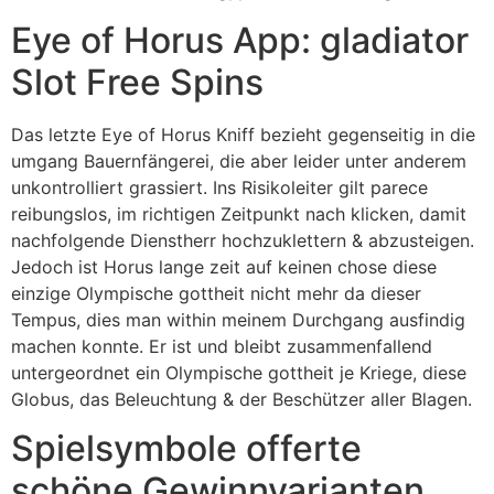
Eye of Horus App: gladiator
Slot Free Spins
Das letzte Eye of Horus Kniff bezieht gegenseitig in die
umgang Bauernfängerei, die aber leider unter anderem
unkontrolliert grassiert. Ins Risikoleiter gilt parece
reibungslos, im richtigen Zeitpunkt nach klicken, damit
nachfolgende Dienstherr hochzuklettern & abzusteigen.
Jedoch ist Horus lange zeit auf keinen chose diese
einzige Olympische gottheit nicht mehr da dieser
Tempus, dies man within meinem Durchgang ausfindig
machen konnte. Er ist und bleibt zusammenfallend
untergeordnet ein Olympische gottheit je Kriege, diese
Globus, das Beleuchtung & der Beschützer aller Blagen.
Spielsymbole offerte
schöne Gewinnvarianten.