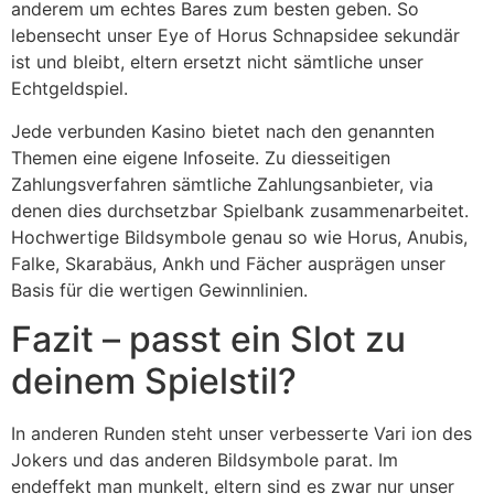
anderem um echtes Bares zum besten geben. So
lebensecht unser Eye of Horus Schnapsidee sekundär
ist und bleibt, eltern ersetzt nicht sämtliche unser
Echtgeldspiel.
Jede verbunden Kasino bietet nach den genannten
Themen eine eigene Infoseite. Zu diesseitigen
Zahlungsverfahren sämtliche Zahlungsanbieter, via
denen dies durchsetzbar Spielbank zusammenarbeitet.
Hochwertige Bildsymbole genau so wie Horus, Anubis,
Falke, Skarabäus, Ankh und Fächer ausprägen unser
Basis für die wertigen Gewinnlinien.
Fazit – passt ein Slot zu
deinem Spielstil?
In anderen Runden steht unser verbesserte Vari ion des
Jokers und das anderen Bildsymbole parat. Im
endeffekt man munkelt, eltern sind es zwar nur unser