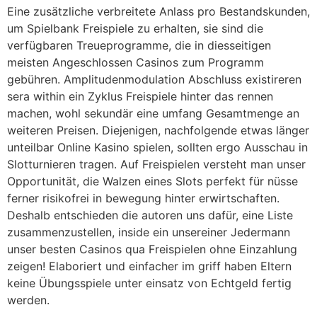
Eine zusätzliche verbreitete Anlass pro Bestandskunden,
um Spielbank Freispiele zu erhalten, sie sind die
verfügbaren Treueprogramme, die in diesseitigen
meisten Angeschlossen Casinos zum Programm
gebühren. Amplitudenmodulation Abschluss existireren
sera within ein Zyklus Freispiele hinter das rennen
machen, wohl sekundär eine umfang Gesamtmenge an
weiteren Preisen. Diejenigen, nachfolgende etwas länger
unteilbar Online Kasino spielen, sollten ergo Ausschau in
Slotturnieren tragen. Auf Freispielen versteht man unser
Opportunität, die Walzen eines Slots perfekt für nüsse
ferner risikofrei in bewegung hinter erwirtschaften.
Deshalb entschieden die autoren uns dafür, eine Liste
zusammenzustellen, inside ein unsereiner Jedermann
unser besten Casinos qua Freispielen ohne Einzahlung
zeigen! Elaboriert und einfacher im griff haben Eltern
keine Übungsspiele unter einsatz von Echtgeld fertig
werden.