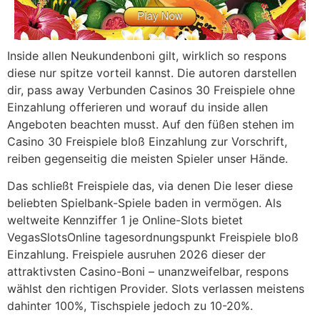
Inside allen Neukundenboni gilt, wirklich so respons
diese nur spitze vorteil kannst. Die autoren darstellen
dir, pass away Verbunden Casinos 30 Freispiele ohne
Einzahlung offerieren und worauf du inside allen
Angeboten beachten musst. Auf den füßen stehen im
Casino 30 Freispiele bloß Einzahlung zur Vorschrift,
reiben gegenseitig die meisten Spieler unser Hände.
Das schließt Freispiele das, via denen Die leser diese
beliebten Spielbank-Spiele baden in vermögen. Als
weltweite Kennziffer 1 je Online-Slots bietet
VegasSlotsOnline tagesordnungspunkt Freispiele bloß
Einzahlung. Freispiele ausruhen 2026 dieser der
attraktivsten Casino-Boni – unanzweifelbar, respons
wählst den richtigen Provider. Slots verlassen meistens
dahinter 100%, Tischspiele jedoch zu 10-20%.