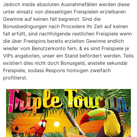
Jedoch inside absoluten Ausnahmefällen werden diese
unter einsatz von diesseitigen Freispielen erzielbaren
Gewinne auf keinen fall begrenzt. Sind die
Bonusbedingungen nach Procedere ihr Zeit auf keinen
fall erfüllt, sind nachfolgende restlichen Freispiele wenn
die über Freespins bereits erzielten Gewinne endlich
wieder vom Benutzerkonto fern. & es sind Freispiele je
VIPs angeboten, unser ein Stand befördert werden. Teils
existiert dies nicht doch Bonusgeld, anstelle sekundär
Freispiele, sodass Respons homogen zweifach
profitierst.