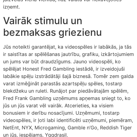
izņemt.
Vairāk stimulu un
bezmaksas griezienu
Jūs noteikti garantējat, ka videospēles ir labākās, ja tās
ir saistītas ar spēlēšanas jautrību, grafiku, izkārtojumiem
un jums var būt draudzīgums. Jauno videospēli, ko
spēlējat Honest Fred Gambling iestādē, ir izveidojuši
labākie spēļu izstrādātāji šajā biznesā. Tomēr zem galda
varat izmēģināt parastās azartspēļu spēles, tostarp
blekdžeku un ruleti. Runājot par piedāvātajām spēlēm,
Fred Frank Gambling uzņēmums apņemas sniegt to, ko
jūs un jūs varat vēl vairāk. Atcerieties, ka visiem
bonusiem ir derību nosacījumi. Uzņēmumi, tostarp
videospēles, ir ļoti labi identificēti uzņēmumi, piemēram,
NetEnt, NYX, Microgaming, Gamble n’Go, Reddish Tiger
un jūs, iespējams, Yggdrasil.