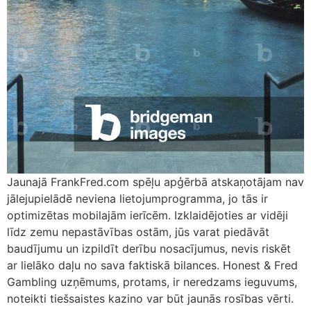
Jaunajā FrankFred.com spēļu apģērbā atskaņotājam nav
jālejupielādē neviena lietojumprogramma, jo tās ir
optimizētas mobilajām ierīcēm. Izklaidējoties ar vidēji
līdz zemu nepastāvības ostām, jūs varat piedāvāt
baudījumu un izpildīt derību nosacījumus, nevis riskēt
ar lielāko daļu no sava faktiskā bilances. Honest & Fred
Gambling uzņēmums, protams, ir neredzams ieguvums,
noteikti tiešsaistes kazino var būt jaunās rosības vērti.