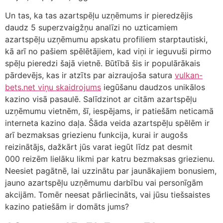
Un tas, ka tas azartspēļu uzņēmums ir pieredzējis
daudz 5 superzvaigžņu analīzi no uzticamiem
azartspēļu uzņēmumu apskatu profiliem starptautiski,
kā arī no pašiem spēlētājiem, kad viņi ir ieguvuši pirmo
spēļu pieredzi šajā vietnē. Būtībā šis ir populārākais
pārdevējs, kas ir atzīts par aizraujoša satura
vulkan-
bets.net viņu skaidrojums
iegūšanu daudzos unikālos
kazino visā pasaulē. Salīdzinot ar citām azartspēļu
uzņēmumu vietnēm, šī, iespējams, ir patiešām neticamā
interneta kazino daļa. Šāda veida azartspēļu spēlēm ir
arī bezmaksas griezienu funkcija, kurai ir augošs
reizinātājs, dažkārt jūs varat iegūt līdz pat desmit
000 reizēm lielāku likmi par katru bezmaksas griezienu.
Neesiet pagātnē, lai uzzinātu par jaunākajiem bonusiem,
jauno azartspēļu uzņēmumu darbību vai personīgām
akcijām. Tomēr neesat pārliecināts, vai jūsu tiešsaistes
kazino patiešām ir domāts jums?