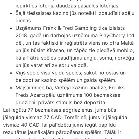
iepirkties loterijā daudzās pasaules loterijās.
Šajā tiešsaistes kazino jūs noteikti izbaudīsit spēļu
dienas.
Uzņēmums Frank & Fred Gambling tika izlaists
2018. gadā un darbojas uzņēmuma PlayCherry Ltd
dēļ, un tas faktiski ir reģistrēts viens no otra Maltā
un jūs būsiet Kirasao, un tāpēc tie piedāvā mobilo,
kā arī ātru spēles baudījumu angļu, somu, norvēģu
un jūs varat arī zviedru valodā.
Viņš spēlē visu veidu spēles, sākot no ostas un
beidzot ar kazino spēlēm un galda spēlēm.
Mājsaimniecība, Vietējā kazino analīze, Frenks
Freds Azartspēļu uzņēmums 100 bezmaksas
griezieni, privāts stimuls bez depozīta
Lai iegūtu 77 bezmaksas apgriezienus, jums būs
jāiegulda vismaz 77 CAD. Tomēr nē, jums ir jāiegulda
vismaz 40 CAD, lai palīdzētu jums iegūt papildu
rezultātus jaunākajām pārdošanas spēlēm. Tālāk ir