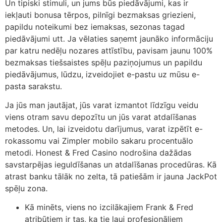
Un tipiski stimuli, un jums būs piedāvājumi, kas ir
iekļauti bonusa tērpos, pilnīgi bezmaksas griezieni,
papildu noteikumi bez iemaksas, sezonas tagad
piedāvājumi utt. Ja vēlaties saņemt jaunāko informāciju
par katru nedēļu nozares attīstību, pavisam jaunu 100%
bezmaksas tiešsaistes spēļu paziņojumus un papildu
piedāvājumus, lūdzu, izveidojiet e-pastu uz mūsu e-
pasta sarakstu.
Ja jūs man jautājat, jūs varat izmantot līdzīgu veidu
viens otram savu depozītu un jūs varat atdalīšanas
metodes. Un, lai izveidotu darījumus, varat izpētīt e-
rokassomu vai Zimpler mobilo sakaru procentuālo
metodi. Honest & Fred Casino nodrošina dažādas
savstarpējas ieguldīšanas un atdalīšanas procedūras. Kā
atrast banku tālāk no zelta, tā patiešām ir jauna JackPot
spēļu zona.
Kā minēts, viens no izcilākajiem Frank & Fred
atribūtiem ir tas, ka tie ļauj profesionāļiem