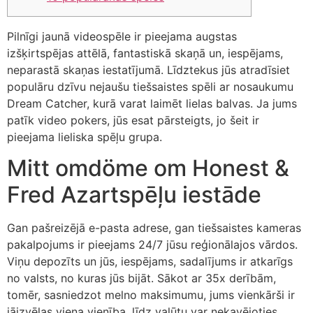
Pilnīgi jaunā videospēle ir pieejama augstas
izšķirtspējas attēlā, fantastiskā skaņā un, iespējams,
neparastā skaņas iestatījumā. Līdztekus jūs atradīsiet
populāru dzīvu nejaušu tiešsaistes spēli ar nosaukumu
Dream Catcher, kurā varat laimēt lielas balvas.
Ja jums
patīk video pokers, jūs esat pārsteigts, jo šeit ir
pieejama lieliska spēļu grupa.
Mitt omdöme om Honest &
Fred Azartspēļu iestāde
Gan pašreizējā e-pasta adrese, gan tiešsaistes kameras
pakalpojums ir pieejams 24/7 jūsu reģionālajos vārdos.
Viņu depozīts un jūs, iespējams, sadalījums ir atkarīgs
no valsts, no kuras jūs bijāt. Sākot ar 35x derībām,
tomēr, sasniedzot melno maksimumu, jums vienkārši ir
jāizvēlas viena vienība, līdz valūtu var nekavējoties