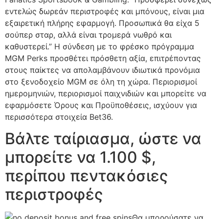
εντελώς δωρεάν περιστροφές και μπόνους, είναι μια
εξαιρετική πλήρης εφαρμογή. Προσωπικά θα είχα 5
σούπερ σταρ, αλλά είναι τρομερά νωθρό και
καθυστερεί.” Η σύνδεση με το φρέσκο πρόγραμμα
MGM Perks προσθέτει πρόσθετη αξία, επιτρέποντας
στους παίκτες να απολαμβάνουν ιδιωτικά προνόμια
στο ξενοδοχείο MGM σε όλη τη χώρα. Περιορισμοί
ημερομηνιών, περιορισμοί παιχνιδιών και μπορείτε να
εφαρμόσετε Όρους και Προϋποθέσεις, ισχύουν για
περισσότερα στοιχεία Bet36.
Βάλτε ταίριασμα, ώστε να
μπορείτε να 1.100 $,
περίπου πεντακόσιες
περιστροφές
Θα μπορούσατε να