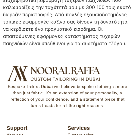
επιχειρηματική εφαρμογή τυχερών παιχνιδιών που
καλωσορίζεις την ταχύτητά σου με 300 100 τοις εκατό
δωρεάν περιστροφές. Από πολλές εξουσιοδοτημένες
τοπικές εφαρμογές καζίνο σας δίνουν τη δυνατότητα
να κερδίσετε ένα πραγματικό εισόδημα. Οι
απαιτούμενες εφαρμογές καταστήματος τυχερών
παιχνιδιών είναι υπεύθυνοι για τα συστήματα τζόγου.
Bespoke Tailors Dubai
we believe bespoke clothing is more
than just fabric. It’s an extension of your personality, a
reflection of your confidence, and a statement piece that
turns heads for all the right reasons.
Support
Services
About us
Custom shirts