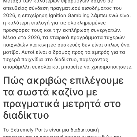
Μεταξύ των καλύτερων εφαρμογών καζίνο σε
απευθείας σύνδεση πραγματικού εισοδήματος του
2026, η επιχείρηση Ignition Gambling λάμπει ενώ είναι
η καλύτερη επιλογή για τις ολοκληρωμένες
προσφορές τους και την εκπλήρωση συνεργατών.
Μέσα στο 2026, τα εταιρικά προγράμματα τυχερών
παιχνιδιών για κινητές συσκευές δεν είναι απλώς ένα
μοτίβο. Αυτοί είναι ο δρόμος προς τα εμπρός για τα
τυχερά παιχνίδια στο διαδίκτυο, παρέχοντας
απαράμιλλη ευκολία και μπορείτε να χρησιμοποιήσετε.
Πώς ακριβώς επιλέγουμε
τα σωστά καζίνο με
πραγματικά μετρητά στο
διαδίκτυο
Το Extremely Ports είναι μια διαδικτυακή