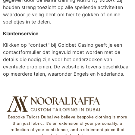
gegeven door de Malta Gaming Authority (MGA). Zij
houden streng toezicht op alle spellende activiteiten
waardoor je veilig bent om hier te gokken of online
spelletjes in te delen.
Klantenservice
Klikken op "contact" bij Goldbet Casino geeft je een
contactformulier dat ingevuld moet worden met de
details die nodig zijn voor het onderzoeken van
eventuele problemen. De website is tevens beschikbaar
op meerdere talen, waaronder Engels en Nederlands.
Bespoke Tailors Dubai
we believe bespoke clothing is more
than just fabric. It’s an extension of your personality, a
reflection of your confidence, and a statement piece that