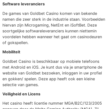
Software leveranciers
De games van Goldbet Casino komen van bekende
namen die zeer sterk in de industrie staan. Voorbeelden
hiervan zijn Microgaming, NetEnt en iSoftBet. Deze
soortgelijke softwareleveranciers kunnen niettemin
voordelen hebben wanneer het gaat om casinodeuren
of gokspellen.
Mobiliteit
Goldbet Casino is beschikbaar op mobiele telefoons
met Android en iOS. Je kunt dus via je smartphone de
website van Goldbet bezoeken, inloggen in uw profiel
en gokken/ spelen. Deze app heeft ook een kleine
selectie van games.
Veiligheid en Licens
Het casino heeft licentie nummer MGA/B2C/123/2005