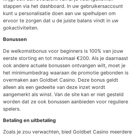
stappen via het dashboard. In uw gebruikersaccount
kunt u personalisatie doen aan uw spelhulpen om
ervoor te zorgen dat u de juiste balans vindt in uw
gokactiviteiten.
Bonussen
De welkomstbonus voor beginners is 100% van jouw
eerste storting en tot maximaal €200. Als je daarnaast
ook andere actuele bonussen ontvangen wilt, moet je
het minimumbedrag waaraan de promotie gebonden is
overmaken aan Goldbet Casino. Deze bonus geldt
alleen als een gedeelte van deze inzet wordt
aangemerkt als winst. Van de site kan er niet gesteld
worden dat ze ook bonussen aanbieden voor reguliere
spelers.
Betaling en uitbetaling
Zoals je zou verwachten, bied Goldbet Casino meerdere