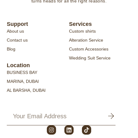
turns heads for all the right reasons.
Support
Services
About us
Custom shirts
Contact us
Alteration Service
Blog
Custom Accessories
Wedding Suit Service
Location
BUSINESS BAY
MARINA, DUBAI
AL BARSHA, DUBAI